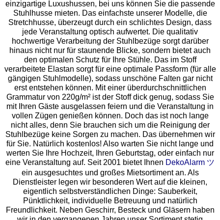
einzigartige Luxushussen, bei uns können Sie die passende
Stuhlhusse mieten. Das einfachste unserer Modelle, die
Stretchhusse, überzeugt durch ein schlichtes Design, dass
jede Veranstaltung optisch aufwertet. Die qualitativ
hochwertige Verarbeitung der Stuhlbezüge sorgt darüber
hinaus nicht nur für staunende Blicke, sondern bietet auch
den optimalen Schutz für Ihre Stühle. Das im Stoff
verarbeitete Elastan sorgt für eine optimale Passform (für alle
gängigen Stuhlmodelle), sodass unschöne Falten gar nicht
erst entstehen können. Mit einer überdurchschnittlichen
Grammatur von 220g/m² ist der Stoff dick genug, sodass Sie
mit Ihren Gäste ausgelassen feiern und die Veranstaltung in
vollen Zügen genießen können. Doch das ist noch lange
nicht alles, denn Sie brauchen sich um die Reinigung der
Stuhlbezüge keine Sorgen zu machen. Das übernehmen wir
für Sie. Natürlich kostenlos! Also warten Sie nicht lange und
werten Sie Ihre Hochzeit, Ihren Geburtstag, oder einfach nur
eine Veranstaltung auf. Seit 2001 bietet Ihnen
DekoAlarm ツ
ein ausgesuchtes und großes Mietsortiment an. Als
Dienstleister legen wir besonderen Wert auf die kleinen,
eigentlich selbstverständlichen Dinge: Sauberkeit,
Pünktlichkeit, individuelle Betreuung und natürlich
Freundlichkeit. Neben Geschirr, Besteck und Gläsern haben
wir in den vergangenen Jahren unser Sortiment stetig