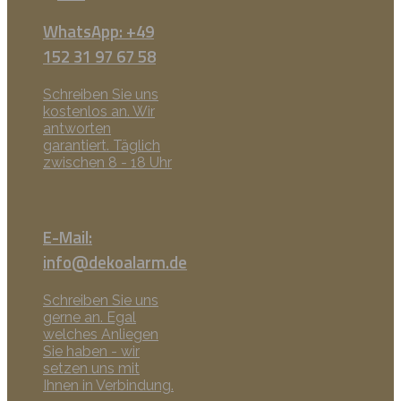
WhatsApp: +49
152 31 97 67 58
Schreiben Sie uns
kostenlos an. Wir
antworten
garantiert. Täglich
zwischen 8 - 18 Uhr
E-Mail:
info@dekoalarm.de
Schreiben Sie uns
gerne an. Egal
welches Anliegen
Sie haben - wir
setzen uns mit
Ihnen in Verbindung.