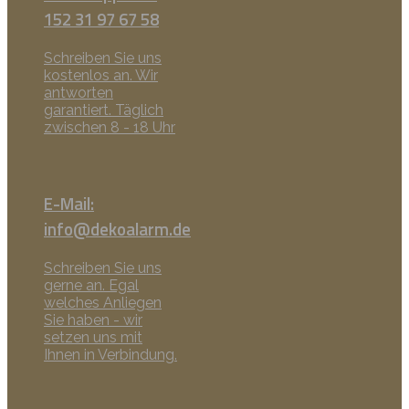
152 31 97 67 58
Schreiben Sie uns
kostenlos an. Wir
antworten
garantiert. Täglich
zwischen 8 - 18 Uhr
E-Mail:
info@dekoalarm.de
Schreiben Sie uns
gerne an. Egal
welches Anliegen
Sie haben - wir
setzen uns mit
Ihnen in Verbindung.