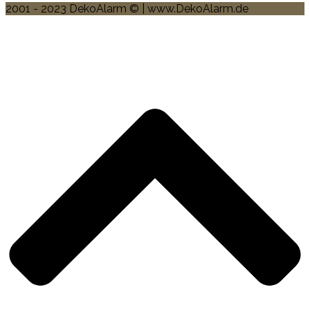
2001 - 2023 DekoAlarm © | www.DekoAlarm.de