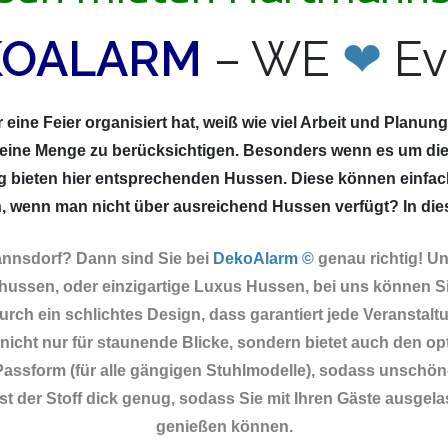
KOALARM
– WE
❤
Ev
eine Feier organisiert hat, weiß wie viel Arbeit und Planun
 eine Menge zu berücksichtigen. Besonders wenn es um die
g bieten hier entsprechenden Hussen. Diese können einfac
 wenn man nicht über ausreichend Hussen verfügt? In diesem
annsdorf? Dann sind Sie
bei
DekoAlarm ©
genau richtig! U
ussen, oder einzigartige Luxus Hussen, bei uns können Si
rch ein schlichtes Design, dass garantiert jede Veranstaltu
icht nur für staunende Blicke, sondern bietet auch den op
e Passform (für alle gängigen Stuhlmodelle), sodass unschöne
 der Stoff dick genug, sodass Sie mit Ihren Gäste ausgela
genießen können.