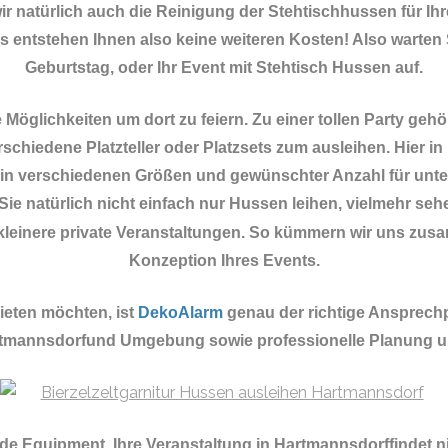
 natürlich auch die Reinigung der Stehtischhussen für Ihr
es entstehen Ihnen also keine weiteren Kosten! Also warten 
Geburtstag, oder Ihr Event mit Stehtisch Hussen auf.
öglichkeiten um dort zu feiern. Zu einer tollen Party geh
schiedene Platzteller oder Platzsets zum ausleihen. Hier i
in verschiedenen Größen und gewünschter Anzahl für unte
ie natürlich nicht einfach nur Hussen leihen, vielmehr seh
r kleinere private Veranstaltungen. So kümmern wir uns zu
Konzeption Ihres Events.
eten möchten, ist
DekoAlarm
genau der richtige Ansprech
artmannsdorfund Umgebung sowie professionelle Planung u
ende Equipment.
Ihre Veranstaltung in Hartmannsdorffindet 