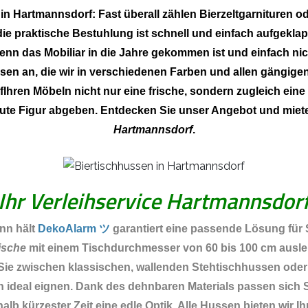
 in Hartmannsdorf: Fast überall zählen Bierzeltgarnituren
 die praktische Bestuhlung ist schnell und einfach aufge
nn das Mobiliar in die Jahre gekommen ist und einfach nich
 an, die wir in verschiedenen Farben und allen gängigen
Ihren Möbeln nicht nur eine frische, sondern zugleich ein
 gute Figur abgeben. Entdecken Sie unser Angebot und miet
Hartmannsdorf
.
Ihr Verleihservice Hartmannsdor
nn hält
DekoAlarm ツ
garantiert eine passende Lösung für S
ische
mit einem Tischdurchmesser von 60 bis 100 cm auslei
Sie zwischen klassischen, wallenden Stehtischhussen oder
Füßen ideal eignen. Dank des dehnbaren Materials passen si
alb kürzester Zeit eine edle Optik. Alle Hussen bieten wir