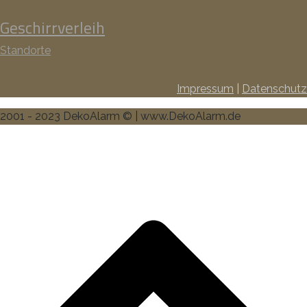
Geschirrverleih
Standorte
Impressum
|
Datenschutz
2001 - 2023 DekoAlarm © | www.DekoAlarm.de