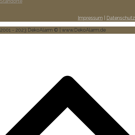
Standorte
Impressum
|
Datenschutz
2001 - 2023 DekoAlarm © | www.DekoAlarm.de