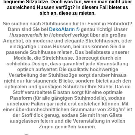
bequeme Sitzplätze. Doch was tun, wenn man nicht über
ausreichend Hussen verfügt? In diesem Fall bietet es
sich an, diese zu mieten.
Sie suchen nach Stuhlhussen für Ihr Event in Hohndorf?
Dann sind Sie
bei
DekoAlarm ©
genau richtig! Unser
Hussenverleih in Hohndorf
verfügt über ein großes
Angebot, ob moderne und elegante Stretchhussen, oder
einzigartige Luxus Hussen, bei uns können Sie die
passende Stuhlhusse mieten. Das beliebteste unserer
Modelle, die Stretchhusse, überzeugt durch ein
schlichtes Design, dass garantiert jede Veranstaltung
optisch aufwertet. Die qualitativ hochwertige
Verarbeitung der Stuhlbezüge sorgt darüber hinaus
nicht nur für staunende Blicke, sondern bietet auch den
optimalen und günstigen Schutz für Ihre Stühle. Das im
Stoff verarbeitete Elastan sorgt für eine optimale
Passform (für alle gängigen Stuhlmodelle), sodass
unschöne Falten gar nicht erst entstehen können. Mit
einer überdurchschnittlichen Grammatur von 220g/m² ist
der Stoff dick genug, sodass Sie mit Ihren Gäste
ausgelassen feiern und die Veranstaltung in vollen
Zügen genießen können.