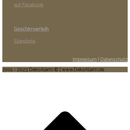
auf Facebook
Geschirrverleih
Standorte
Impressum
|
Datenschutz
2001 - 2023 DekoAlarm © | www.DekoAlarm.de