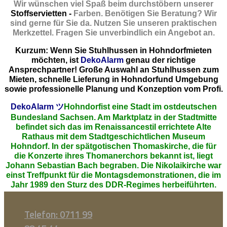
Wir wünschen viel Spaß beim durchstöbern unserer
Stoffservietten -
Farben. Benötigen Sie Beratung? Wir
sind gerne für Sie da. Nutzen Sie unseren praktischen
Merkzettel. Fragen Sie unverbindlich ein Angebot an.
Kurzum: Wenn Sie Stuhlhussen in Hohndorfmieten
möchten, ist
DekoAlarm
genau der richtige
Ansprechpartner! Große Auswahl an Stuhlhussen zum
Mieten, schnelle Lieferung in Hohndorfund Umgebung
sowie professionelle Planung und Konzeption vom Profi.
DekoAlarm
ツ
Hohndorfist eine Stadt im ostdeutschen
Bundesland Sachsen. Am Marktplatz in der Stadtmitte
befindet sich das im Renaissancestil errichtete Alte
Rathaus mit dem Stadtgeschichtlichen Museum
Hohndorf. In der spätgotischen Thomaskirche, die für
die Konzerte ihres Thomanerchors bekannt ist, liegt
Johann Sebastian Bach begraben. Die Nikolaikirche war
einst Treffpunkt für die Montagsdemonstrationen, die im
Jahr 1989 den Sturz des DDR-Regimes herbeiführten.
Telefon: 0711 99