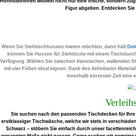
HohnsteinIhren Möbeln nicht nur eine frische, sondern zug
Figur abgeben. Entdecken Sie
Wenn Sie Stehtischhussen mieten möchten, dann hält
De
können Sie
Hussen für Stehtische
mit einem Tischdurch
Verfügung. Wählen Sie zwischen klassischen, wallenden Ste
mit vier Füßen ideal eignen. Dank des dehnbaren Materia
innerhalb kürzester Zeit eine 
Verleih
Sie suchen nach den passenden Tischdecken für Ihre 
erstklassiger Tischwäsche, welche wir stets in verschiede
Schwarz – stöbern Sie einfach durch unser facettenreich
genannten Maße nicht passen. Gerne suchen wir gemeins