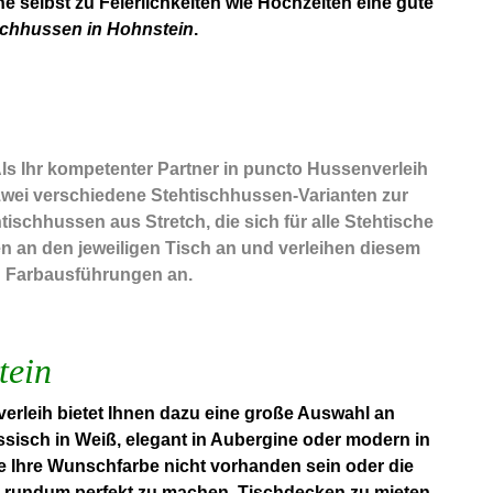
 selbst zu Feierlichkeiten wie Hochzeiten eine gute
schhussen in Hohnstein
.
Als Ihr kompetenter Partner in puncto Hussenverleih
zwei verschiedene Stehtischhussen-Varianten zur
schhussen aus Stretch, die sich für alle Stehtische
n an den jeweiligen Tisch an und verleihen diesem
en Farbausführungen an.
tein
rleih bietet Ihnen dazu eine große Auswahl an
ssisch in Weiß, elegant in Aubergine oder modern in
te Ihre Wunschfarbe nicht vorhanden sein oder die
rundum perfekt zu machen. Tischdecken zu mieten