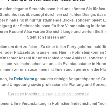
 oder elegante Stretchhussen, bei uns können Sie für fast
Stretchhusse, überzeugt durch ein schlichtes Design, dass j
r hinaus nicht nur für staunende Blicke, sondern bietet au
gung der Stehtischhussen für Ihre Veranstaltung in Hohnste
teren Kosten! Also warten Sie nicht lange und werten Sie Ihr
Stehtisch Hussen auf.
en um dort zu feiern. Zu einer tollen Party gehören natür
er oder Platzsets zum ausleihen. Hier in Hohnsteinkönnen 
ünschter Anzahl für unterschiedlichste Anlässe, sondern 
 leihen, vielmehr sehen wir uns als Eventausstatter in Hoh
 kümmern wir uns zusammen mit Ihnen auch gerne um die Pl
ten, ist
DekoAlarm
genau der richtige Ansprechpartner! G
inund Umgebung sowie professionelle Planung und Konzept
uipment.
Ihre Veranstaltung in Hohnsteinfindet nicht mit "n