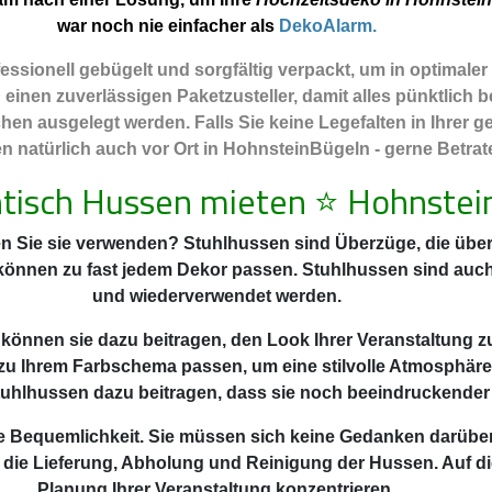
war noch nie einfacher als
DekoAlarm.
ssionell gebügelt und sorgfältig verpackt, um in optimale
nen zuverlässigen Paketzusteller, damit alles pünktlich be
hen ausgelegt werden. Falls Sie keine Legefalten in Ihrer
 natürlich auch vor Ort in HohnsteinBügeln - gerne Betraten
tisch Hussen mieten
⭐
Hohnstei
n Sie sie verwenden? Stuhlhussen sind Überzüge, die über 
 können zu fast jedem Dekor passen. Stuhlhussen sind auc
und wiederverwendet werden.
 können sie dazu beitragen, den Look Ihrer Veranstaltung z
zu Ihrem Farbschema passen, um eine stilvolle Atmosphäre
uhlhussen dazu beitragen, dass sie noch beeindruckender
 die Bequemlichkeit. Sie müssen sich keine Gedanken darüb
 die Lieferung, Abholung und Reinigung der Hussen. Auf di
Planung Ihrer Veranstaltung konzentrieren.