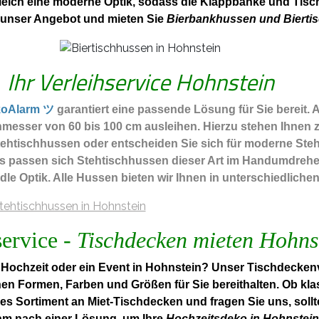
leich eine moderne Optik, sodass die Klappbänke und Tische
 unser Angebot und mieten Sie
Bierbankhussen und Bierti
Ihr Verleihservice Hohnstein
koAlarm ツ
garantiert eine passende Lösung für Sie bereit. 
messer von 60 bis 100 cm ausleihen. Hierzu stehen Ihnen 
htischhussen oder entscheiden Sie sich für moderne Stehti
ls passen sich Stehtischhussen dieser Art im Handumdrehe
edle Optik. Alle Hussen bieten wir Ihnen in unterschiedlich
service -
Tischdecken mieten Hohns
Hochzeit oder ein Event in Hohnstein? Unser Tischdeckenve
nen Formen, Farben und Größen für Sie bereithalten. Ob kla
es Sortiment an Miet-Tischdecken und fragen Sie uns, soll
am nach einer Lösung, um Ihre
Hochzeitsdeko in Hohnstein