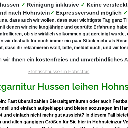
ehussen
✓
Reinigung inklusive
✓
Keine versteck
nd nach Hohnstein
✓
Expressversand möglich
✓
ns, dass auch wir wollen, dass euer wichtigste Tag ganz Tip
mit denen wir eine langjährige und geprüfte Erfahrung haben
ntrollieren, ob sie wirklich volkommen gut gereinigt wurde,
n wir deshalb für euch immer ein paar Stück mehr als Rese
t, dass ihr reklamieren wollt, bitte, meldet euch, und wir l
n wir Ihnen ein
kostenfreies
und
unverbindliches
A
tgarnitur Hussen leihen Hohns
in: Fast überall zählen Bierzeltgarnituren oder auch Festb
chnell und einfach aufgeklappt und bieten sozusagen im Ha
t und einfach nicht mehr gut aussieht? In diesem Fall bie
n und allen gängigen Größen für Sie hier in Hohnsteinzur 