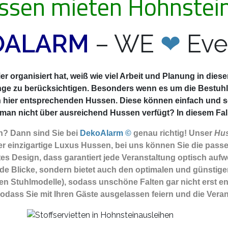
ssen mieten Hohnstei
OALARM
– WE
❤
Eve
r organisiert hat, weiß wie viel Arbeit und Planung in die
nge zu berücksichtigen. Besonders wenn es um die Bestuhlu
n hier entsprechenden Hussen. Diese können einfach und 
an nicht über ausreichend Hussen verfügt? In diesem Fall b
n? Dann sind Sie
bei
DekoAlarm ©
genau richtig! Unser
Hus
 einzigartige Luxus Hussen, bei uns können Sie die passe
es Design, dass garantiert jede Veranstaltung optisch aufwe
e Blicke, sondern bietet auch den optimalen und günstigen 
igen Stuhlmodelle), sodass unschöne Falten gar nicht erst e
sodass Sie mit Ihren Gäste ausgelassen feiern und die Vera