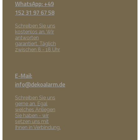
WhatsApp: +49
152 31 97 67 58
Schreiben Sie uns
kostenlos an. Wir
antworten
garantiert. Täglich
zwischen 8 - 18 Uhr
E-Mail:
info@dekoalarm.de
Schreiben Sie uns
gerne an. Egal
welches Anliegen
Sie haben - wir
setzen uns mit
Ihnen in Verbindung.