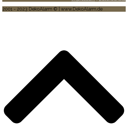
2001 - 2023 DekoAlarm © | www.DekoAlarm.de