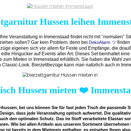
ltgarnitur Hussen leihen Immens
Ihre Veranstaltung in Immenstaad findet nicht mit "normalen" St
eziehen sollen? Gar kein Problem, denn bei
finden
DekoAlarm ツ
ezüge eigenen sich vor allem für Feste und Empfänge, die drau
 edle Hingucker auf Events aller Art. Dieses Set beinhaltet e
ge zum Mieten in Immenstaad erhältlich. Sie haben die Wahl zw
Classic-Look. Bierzeltbezüge kann man natürlich auch in Imm
tisch Hussen mieten
❤️
Immensta
hussen, bei uns können Sie für fast jeden Tisch die passende S
Design, dass jede Veranstaltung optisch aufwertet. Die qualitat
auch den optimalen Schutz. Das im Stoff verarbeitete Elastan sor
nnen. Wie bei allen Artikeln aus unserem Sortiment übernehmen 
ng ist bereits in dem Mietpreis enthalten, es entsehen Ihnen als