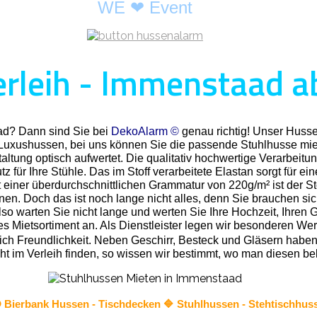
WE ❤ Event
rleih - Immenstaad a
ad? Dann sind Sie bei
DekoAlarm ©
genau richtig! Unser Husse
 Luxushussen, bei uns können Sie die passende Stuhlhusse miet
ltung optisch aufwertet. Die qualitativ hochwertige Verarbeitun
 für Ihre Stühle. Das im Stoff verarbeitete Elastan sorgt für ei
 einer überdurchschnittlichen Grammatur von 220g/m² ist der St
nnen. Doch das ist noch lange nicht alles, denn Sie brauchen s
o warten Sie nicht lange und werten Sie Ihre Hochzeit, Ihren Ge
Mietsortiment an. Als Dienstleister legen wir besonderen Wert 
rlich Freundlichkeit. Neben Geschirr, Besteck und Gläsern habe
t nicht im Verleih finden, so wissen wir bestimmt, wo man diese
✪ Bierbank Hussen - Tischdecken 🔷
Stuhlhussen
- Stehtischhus