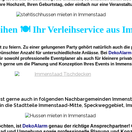
hre Hochzeit, Ihren Geburtstag, oder einfach nur eine Veranstalt
ihen 🍽️ Ihr Verleihservice aus 
 zu feiern. Zu einer gelungenen Party gehört natürlich auch di
nschter Anzahl für unterschiedlichste Anlässe. Bei
DekoAlar
ür sowohl professionelle Eventplaner als auch für kleinere pri
h gerne um die Planung und Konzeption Ihres Events in Immens
ist gerne auch in folgenden Nachbargemeinden Immensta
 in die Stadtteile Immenstaad-Mitte, Speckweggebiet, I
chten, ist
DekoAlarm
genau der richtige Ansprechpartner!
aad und Umgebung sowie professionelle Planung und Konze