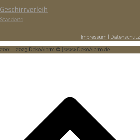
Geschirrverleih
Standorte
Impressum
|
Datenschutz
2001 - 2023 DekoAlarm © | www.DekoAlarm.de