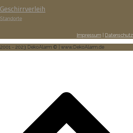
Geschirrverleih
Standorte
Impressum
|
Datenschutz
2001 - 2023 DekoAlarm © | www.DekoAlarm.de