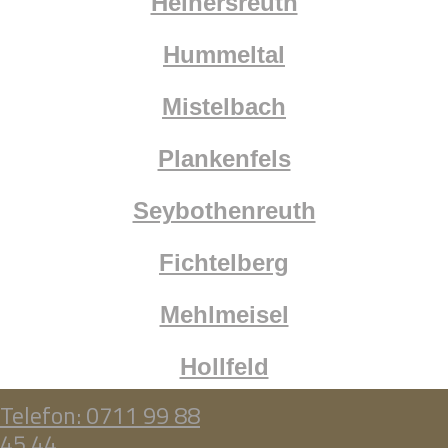
Heinersreuth
Hummeltal
Mistelbach
Plankenfels
Seybothenreuth
Fichtelberg
Mehlmeisel
Hollfeld
Telefon: 0711 99 88
45 44