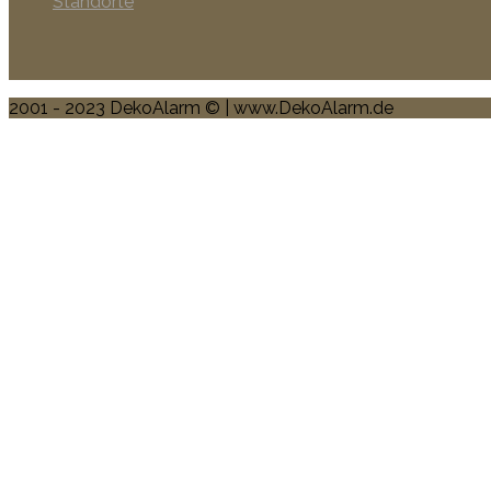
Standorte
2001 - 2023 DekoAlarm © | www.DekoAlarm.de