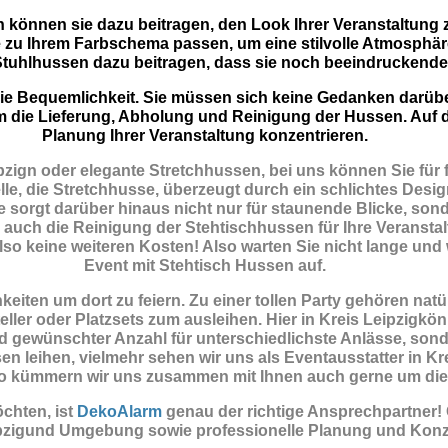
n können sie dazu beitragen, den Look Ihrer Veranstaltung 
 zu Ihrem Farbschema passen, um eine stilvolle Atmosphär
tuhlhussen dazu beitragen, dass sie noch beeindruckende
t die Bequemlichkeit. Sie müssen sich keine Gedanken darü
m die Lieferung, Abholung und Reinigung der Hussen. Auf d
Planung Ihrer Veranstaltung konzentrieren.
ign oder elegante Stretchhussen, bei uns können Sie für 
lle, die Stretchhusse, überzeugt durch ein schlichtes Desig
 sorgt darüber hinaus nicht nur für staunende Blicke, sond
uch die Reinigung der Stehtischhussen für Ihre Veranstaltu
lso keine weiteren Kosten! Also warten Sie nicht lange und 
Event mit Stehtisch Hussen auf.
eiten um dort zu feiern. Zu einer tollen Party gehören nat
ler oder Platzsets zum ausleihen. Hier in Kreis Leipzigkö
 gewünschter Anzahl für unterschiedlichste Anlässe, son
en leihen, vielmehr sehen wir uns als Eventausstatter in Kr
. So kümmern wir uns zusammen mit Ihnen auch gerne um di
chten, ist
DekoAlarm
genau der richtige Ansprechpartner!
ipzigund Umgebung sowie professionelle Planung und Konz