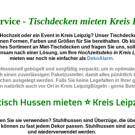
rvice -
Tischdecken mieten Kreis 
ochzeit oder ein Event in Kreis Leipzig? Unser Tischdecke
enen Formen, Farben und Größen für Sie bereithalten. Ob kl
hes Sortiment an Miet-Tischdecken und fragen Sie uns, sol
insam nach einer Lösung, um Ihre
Hochzeitsdeko in Kreis L
mieten war noch nie einfacher als
DekoAlarm.
essionell gebügelt und sorgfältig verpackt, um in optimal
inen zuverlässigen Paketzusteller, damit alles pünktlich b
chen ausgelegt werden. Falls Sie keine Legefalten in Ihre
natürlich auch vor Ort in Kreis LeipzigBügeln - gerne Betra
tisch Hussen mieten
⭐
Kreis Leip
en Sie sie verwenden? Stuhlhussen sind Überzüge, die über
d können zu fast jedem Dekor passen. Stuhlhussen sind au
und wiederverwendet werden.