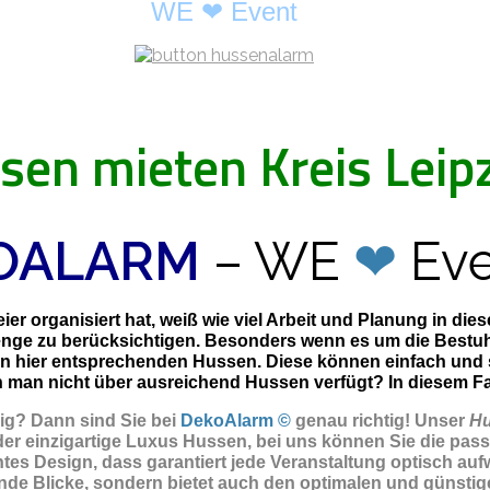
WE ❤ Event
sen mieten Kreis Leip
OALARM
– WE
❤
Eve
er organisiert hat, weiß wie viel Arbeit und Planung in di
enge zu berücksichtigen. Besonders wenn es um die Bestuhl
en hier entsprechenden Hussen. Diese können einfach und
man nicht über ausreichend Hussen verfügt? In diesem Fall 
zig? Dann sind Sie
bei
DekoAlarm ©
genau richtig! Unser
Hu
r einzigartige Luxus Hussen, bei uns können Sie die pass
tes Design, dass garantiert jede Veranstaltung optisch aufw
de Blicke, sondern bietet auch den optimalen und günstigen