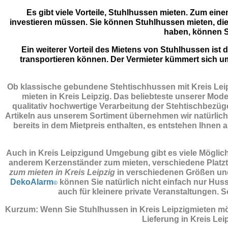
Es gibt viele Vorteile, Stuhlhussen mieten. Zum eine
investieren müssen. Sie können Stuhlhussen mieten, die
haben, können S
Ein weiterer Vorteil des Mietens von Stuhlhussen is
transportieren können. Der Vermieter kümmert sich u
Ob klassische gebundene Stehtischhussen mit Kreis Leipz
mieten in Kreis Leipzig. Das beliebteste unserer Mode
qualitativ hochwertige Verarbeitung der Stehtischbezüge
Artikeln aus unserem Sortiment übernehmen wir natürlich a
bereits in dem Mietpreis enthalten, es entstehen Ihnen a
Auch in Kreis Leipzigund Umgebung gibt es viele Möglichk
anderem Kerzenständer zum mieten, verschiedene Platztel
zum mieten in Kreis Leipzig
in verschiedenen Größen und
DekoAlarm
können Sie natürlich nicht einfach nur Huss
©
auch für kleinere private Veranstaltungen
Kurzum: Wenn Sie Stuhlhussen in Kreis Leipzigmieten mö
Lieferung in Kreis Le