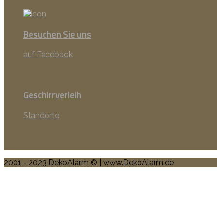
Besuchen Sie uns
auf Facebook
Geschirrverleih
Standorte
2001 - 2023 DekoAlarm © | www.DekoAlarm.de