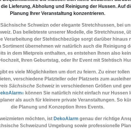
 die Lieferung, Abholung und Reinigung der Hussen. Auf di
Planung Ihrer Veranstaltung konzentrieren.
Sächsische Schweizn oder elegante Stretchhussen, bei uns
eiz. Das beliebteste unserer Modelle, die Stretchhusse, ü
ige Verarbeitung der Stehtischbezüge sorgt darüber hinaus n
m Sortiment übernehmen wir natürlich auch die Reinigung de
its in dem Mietpreis enthalten, es entstehen Ihnen also kei
 Hochzeit, Ihren Geburtstag, oder Ihr Event mit Stehtisch Hu
 es viele Möglichkeiten um dort zu feiern. Zu einer tollen
ten, verschiedene Platzteller oder Platzsets zum ausleihe
reis Sächsische Schweiz
in verschiedenen Größen und gewü
ekoAlarm
können Sie natürlich nicht einfach nur Hussen l
©
planer als auch für kleinere private Veranstaltungen. So
die Planung und Konzeption Ihres Events.
weizmieten möchten, ist
DekoAlarm
genau der richtige An
Sächsische Schweizund Umgebung sowie professionelle Pla