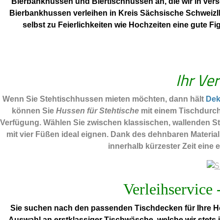
Bierbankhussen und Biertischhussen an, die wir in ver
Bierbankhussen verleihen in Kreis Sächsische SchweizIh
selbst zu Feierlichkeiten wie Hochzeiten eine gute 
Ihr Ve
Wenn Sie Stehtischhussen mieten möchten, dann hält
De
können Sie
Hussen für Stehtische
mit einem Tischdurch
Verfügung. Wählen Sie zwischen klassischen, wallenden Ste
mit vier Füßen ideal eignen. Dank des dehnbaren Materia
innerhalb kürzester Zeit eine 
Verleihservice 
Sie suchen nach den passenden Tischdecken für Ihre Ho
Auswahl an erstklassiger Tischwäsche, welche wir stets 