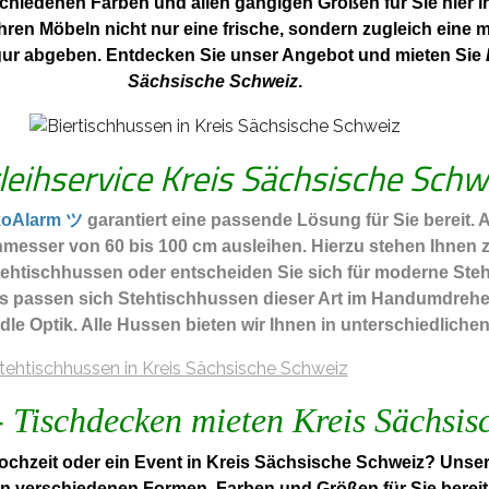
schiedenen Farben und allen gängigen Größen für Sie hier 
ren Möbeln nicht nur eine frische, sondern zugleich eine
Figur abgeben. Entdecken Sie unser Angebot und mieten Sie
Sächsische Schweiz
.
rleihservice Kreis Sächsische Schw
koAlarm ツ
garantiert eine passende Lösung für Sie bereit. 
messer von 60 bis 100 cm ausleihen. Hierzu stehen Ihnen 
htischhussen oder entscheiden Sie sich für moderne Stehti
ls passen sich Stehtischhussen dieser Art im Handumdrehe
edle Optik. Alle Hussen bieten wir Ihnen in unterschiedlich
-
Tischdecken mieten Kreis Sächsis
chzeit oder ein Event in Kreis Sächsische Schweiz? Unser 
in verschiedenen Formen, Farben und Größen für Sie bereith