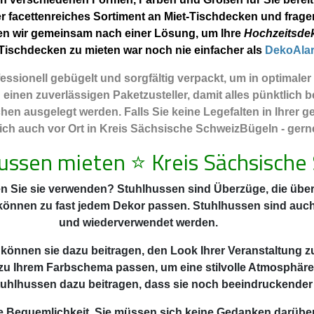
r facettenreiches Sortiment an Miet-Tischdecken und frage
en wir gemeinsam nach einer Lösung, um Ihre
Hochzeitsdek
ischdecken zu mieten war noch nie einfacher als
DekoAla
ssionell gebügelt und sorgfältig verpackt, um in optimale
nen zuverlässigen Paketzusteller, damit alles pünktlich be
hen ausgelegt werden. Falls Sie keine Legefalten in Ihrer
ch auch vor Ort in Kreis Sächsische SchweizBügeln - gerne 
Hussen mieten
⭐
Kreis Sächsische
n Sie sie verwenden? Stuhlhussen sind Überzüge, die über 
 können zu fast jedem Dekor passen. Stuhlhussen sind auc
und wiederverwendet werden.
 können sie dazu beitragen, den Look Ihrer Veranstaltung z
zu Ihrem Farbschema passen, um eine stilvolle Atmosphäre
uhlhussen dazu beitragen, dass sie noch beeindruckender
 die Bequemlichkeit. Sie müssen sich keine Gedanken darüb