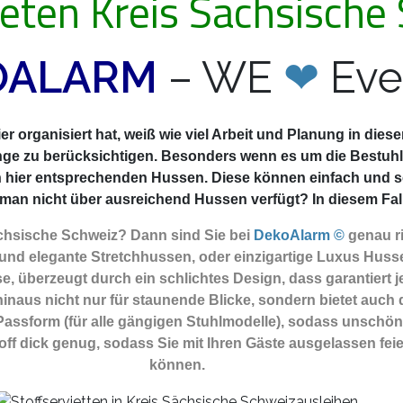
eten Kreis Sächsische
OALARM
– WE
❤
Eve
r organisiert hat, weiß wie viel Arbeit und Planung in die
nge zu berücksichtigen. Besonders wenn es um die Bestuhlu
n hier entsprechenden Hussen. Diese können einfach und 
an nicht über ausreichend Hussen verfügt? In diesem Fall b
ächsische Schweiz? Dann sind Sie
bei
DekoAlarm ©
genau r
und elegante Stretchhussen, oder einzigartige Luxus Huss
e, überzeugt durch ein schlichtes Design, dass garantiert je
naus nicht nur für staunende Blicke, sondern bietet auch 
e Passform (für alle gängigen Stuhlmodelle), sodass unschöne
ff dick genug, sodass Sie mit Ihren Gäste ausgelassen fei
können.