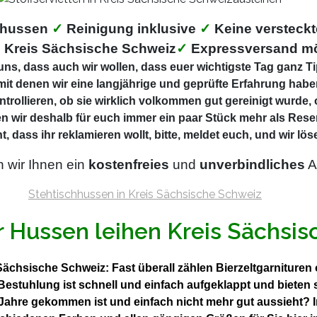
ehussen
✓
Reinigung inklusive
✓
Keine versteck
 Kreis Sächsische Schweiz
✓
Expressversand m
ns, dass auch wir wollen, dass euer wichtigste Tag ganz Tip
mit denen wir eine langjährige und geprüfte Erfahrung haben
ntrollieren, ob sie wirklich volkommen gut gereinigt wurde,
n wir deshalb für euch immer ein paar Stück mehr als Rese
t, dass ihr reklamieren wollt, bitte, meldet euch, und wir l
n wir Ihnen ein
kostenfreies
und
unverbindliches
A
ur Hussen leihen Kreis Sächsi
 Sächsische Schweiz: Fast überall zählen Bierzeltgarnitur
e Bestuhlung ist schnell und einfach aufgeklappt und biet
 Jahre gekommen ist und einfach nicht mehr gut aussieht? I