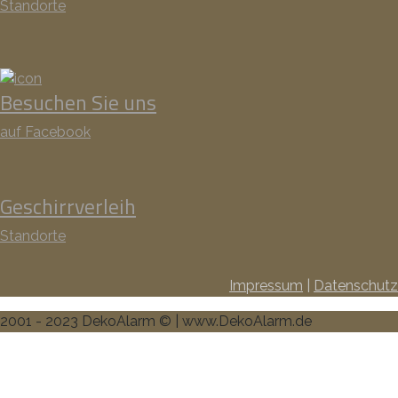
Standorte
Besuchen Sie uns
auf Facebook
Geschirrverleih
Standorte
Impressum
|
Datenschutz
2001 - 2023 DekoAlarm © | www.DekoAlarm.de