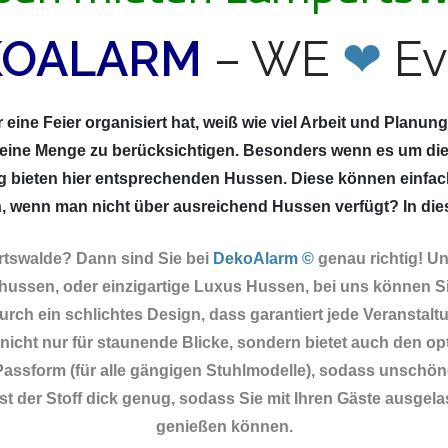
KOALARM
– WE
❤
Ev
eine Feier organisiert hat, weiß wie viel Arbeit und Planun
 eine Menge zu berücksichtigen. Besonders wenn es um die
g bieten hier entsprechenden Hussen. Diese können einfac
 wenn man nicht über ausreichend Hussen verfügt? In diesem
rtswalde? Dann sind Sie
bei
DekoAlarm ©
genau richtig! U
ussen, oder einzigartige Luxus Hussen, bei uns können Si
rch ein schlichtes Design, dass garantiert jede Veranstaltu
icht nur für staunende Blicke, sondern bietet auch den op
e Passform (für alle gängigen Stuhlmodelle), sodass unschöne
 der Stoff dick genug, sodass Sie mit Ihren Gäste ausgela
genießen können.