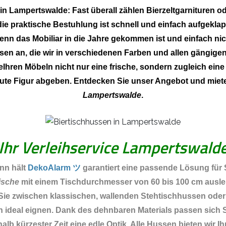
 in Lampertswalde: Fast überall zählen Bierzeltgarnituren
 die praktische Bestuhlung ist schnell und einfach aufge
nn das Mobiliar in die Jahre gekommen ist und einfach nich
 an, die wir in verschiedenen Farben und allen gängigen
Ihren Möbeln nicht nur eine frische, sondern zugleich ein
 gute Figur abgeben. Entdecken Sie unser Angebot und miet
Lampertswalde
.
Ihr Verleihservice Lampertswald
nn hält
DekoAlarm ツ
garantiert eine passende Lösung für S
ische
mit einem Tischdurchmesser von 60 bis 100 cm auslei
Sie zwischen klassischen, wallenden Stehtischhussen oder
Füßen ideal eignen. Dank des dehnbaren Materials passen si
alb kürzester Zeit eine edle Optik. Alle Hussen bieten wir