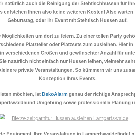
 natürlich auch die Reinigung der Stehtischhussen für Ihr
es entstehen Ihnen also keine weiteren Kosten! Also warten 
Geburtstag, oder Ihr Event mit Stehtisch Hussen auf.
öglichkeiten um dort zu feiern. Zu einer tollen Party geh
schiedene Platzteller oder Platzsets zum ausleihen. Hier i
in verschiedenen Größen und gewünschter Anzahl für unte
ie natürlich nicht einfach nur Hussen leihen, vielmehr seh
r kleinere private Veranstaltungen. So kümmern wir uns zu
Konzeption Ihres Events.
eten möchten, ist
DekoAlarm
genau der richtige Ansprech
ampertswaldeund Umgebung sowie professionelle Planung u
nde Equipment.
Ihre Veranstaltung in Lampertswaldefindet 