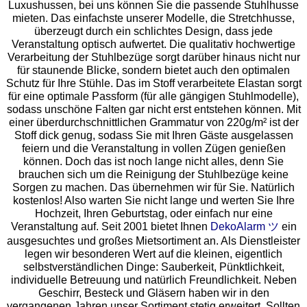
Luxushussen, bei uns können Sie die passende Stuhlhusse
mieten. Das einfachste unserer Modelle, die Stretchhusse,
überzeugt durch ein schlichtes Design, dass jede
Veranstaltung optisch aufwertet. Die qualitativ hochwertige
Verarbeitung der Stuhlbezüge sorgt darüber hinaus nicht nur
für staunende Blicke, sondern bietet auch den optimalen
Schutz für Ihre Stühle. Das im Stoff verarbeitete Elastan sorgt
für eine optimale Passform (für alle gängigen Stuhlmodelle),
sodass unschöne Falten gar nicht erst entstehen können. Mit
einer überdurchschnittlichen Grammatur von 220g/m² ist der
Stoff dick genug, sodass Sie mit Ihren Gäste ausgelassen
feiern und die Veranstaltung in vollen Zügen genießen
können. Doch das ist noch lange nicht alles, denn Sie
brauchen sich um die Reinigung der Stuhlbezüge keine
Sorgen zu machen. Das übernehmen wir für Sie. Natürlich
kostenlos! Also warten Sie nicht lange und werten Sie Ihre
Hochzeit, Ihren Geburtstag, oder einfach nur eine
Veranstaltung auf. Seit 2001 bietet Ihnen
DekoAlarm ツ
ein
ausgesuchtes und großes Mietsortiment an. Als Dienstleister
legen wir besonderen Wert auf die kleinen, eigentlich
selbstverständlichen Dinge: Sauberkeit, Pünktlichkeit,
individuelle Betreuung und natürlich Freundlichkeit. Neben
Geschirr, Besteck und Gläsern haben wir in den
vergangenen Jahren unser Sortiment stetig erweitert. Sollten