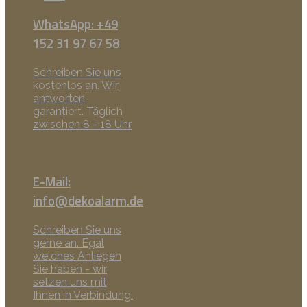
WhatsApp: +49
152 31 97 67 58
Schreiben Sie uns
kostenlos an. Wir
antworten
garantiert. Täglich
zwischen 8 - 18 Uhr
E-Mail:
info@dekoalarm.de
Schreiben Sie uns
gerne an. Egal
welches Anliegen
Sie haben - wir
setzen uns mit
Ihnen in Verbindung.