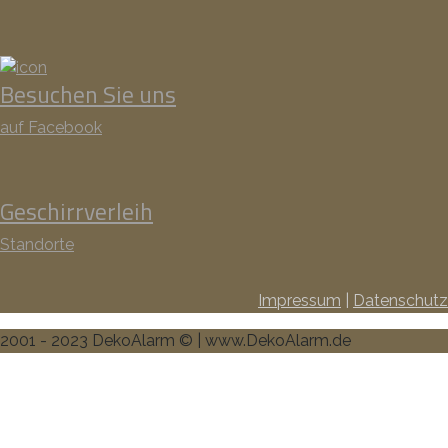
Besuchen Sie uns
auf Facebook
Geschirrverleih
Standorte
Impressum
|
Datenschutz
2001 - 2023 DekoAlarm © | www.DekoAlarm.de