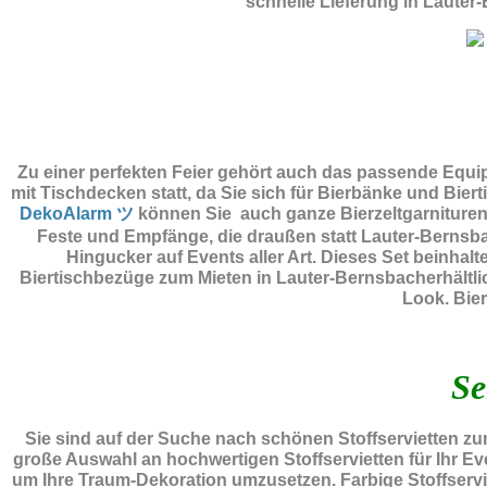
schnelle Lieferung in Laute
Zu einer perfekten Feier gehört auch das passende Equ
mit Tischdecken statt, da Sie sich für Bierbänke und Bie
DekoAlarm ツ
können Sie auch ganze Bierzeltgarnituren 
Feste und Empfänge, die draußen statt Lauter-Bernsb
Hingucker auf Events aller Art. Dieses Set beinhal
Biertischbezüge zum Mieten in Lauter-Bernsbacherhältli
Look. Bie
Se
Sie sind auf der Suche nach schönen Stoffservietten z
große Auswahl an hochwertigen Stoffservietten für Ihr Ev
um Ihre Traum-Dekoration umzusetzen. Farbige Stoffserviet