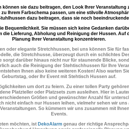
n können sie dazu beitragen, den Look Ihrer Veranstaltung 
 zu Ihrem Farbschema passen, um eine stilvolle Atmosphär
tuhlhussen dazu beitragen, dass sie noch beeindruckende
t die Bequemlichkeit. Sie müssen sich keine Gedanken darü
m die Lieferung, Abholung und Reinigung der Hussen. Auf d
Planung Ihrer Veranstaltung konzentrieren.
n oder elegante Stretchhussen, bei uns können Sie für fas
elle, die Stretchhusse, überzeugt durch ein schlichtes Des
 sorgt darüber hinaus nicht nur für staunende Blicke, sond
ich auch die Reinigung der Stehtischhussen für Ihre Veran
 entstehen Ihnen also keine weiteren Kosten! Also warten Sie
Geburtstag, oder Ihr Event mit Stehtisch Hussen auf.
ichkeiten um dort zu feiern. Zu einer tollen Party gehöre
ene Platzteller oder Platzsets zum ausleihen. Hier in Lau
verschiedenen Größen und gewünschter Anzahl für untersch
ch nicht einfach nur Hussen leihen, vielmehr sehen wir uns
ate Veranstaltungen. So kümmern wir uns zusammen mit Ihn
Events.
ten möchten, ist
DekoAlarm
genau der richtige Ansprechp