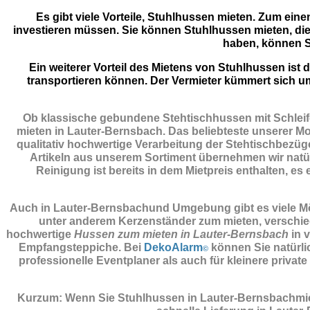
Es gibt viele Vorteile, Stuhlhussen mieten. Zum eine
investieren müssen. Sie können Stuhlhussen mieten, die
haben, können S
Ein weiterer Vorteil des Mietens von Stuhlhussen is
transportieren können. Der Vermieter kümmert sich u
Ob klassische gebundene Stehtischhussen mit Schleife
mieten in Lauter-Bernsbach. Das beliebteste unserer Mod
qualitativ hochwertige Verarbeitung der Stehtischbezüge
Artikeln aus unserem Sortiment übernehmen wir natürl
Reinigung ist bereits in dem Mietpreis enthalten, es
Auch in Lauter-Bernsbachund Umgebung gibt es viele Mögl
unter anderem Kerzenständer zum mieten, verschied
hochwertige
Hussen zum mieten in Lauter-Bernsbach
in 
Empfangsteppiche. Bei
DekoAlarm
können Sie natürli
©
professionelle Eventplaner als auch für kleinere priv
Kurzum: Wenn Sie Stuhlhussen in Lauter-Bernsbachmie