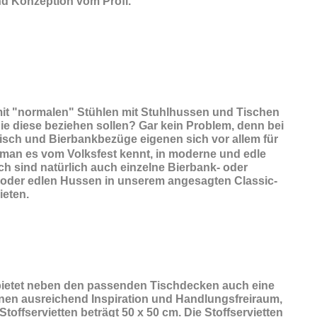
d Konzeption vom Profi.
 mit "normalen" Stühlen mit Stuhlhussen und Tischen
ie diese beziehen sollen? Gar kein Problem, denn bei
tisch und Bierbankbezüge eigenen sich vor allem für
 man es vom Volksfest kennt, in moderne und edle
ch sind natürlich auch einzelne Bierbank- oder
, oder edlen Hussen in unserem angesagten Classic-
ieten.
ietet neben den passenden Tischdecken auch eine
Ihnen ausreichend Inspiration und Handlungsfreiraum,
offservietten beträgt 50 x 50 cm. Die Stoffservietten