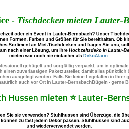
ice -
Tischdecken mieten Lauter-
hzeit oder ein Event in Lauter-Bernsbach? Unser Tischdec
enen Formen, Farben und Größen für Sie bereithalten. Ob kl
hes Sortiment an Miet-Tischdecken und fragen Sie uns, sol
am nach einer Lösung, um Ihre
Hochzeitsdeko in Lauter-B
mieten war noch nie einfacher als
DekoAlarm.
essionell gebügelt und sorgfältig verpackt, um in optimal
inen zuverlässigen Paketzusteller, damit alles pünktlich b
chen ausgelegt werden. Falls Sie keine Legefalten in Ihre
türlich auch vor Ort in Lauter-BernsbachBügeln - gerne Bet
ch Hussen mieten
⭐
Lauter-Bern
en Sie sie verwenden? Stuhlhussen sind Überzüge, die über
d können zu fast jedem Dekor passen. Stuhlhussen sind au
und wiederverwendet werden.