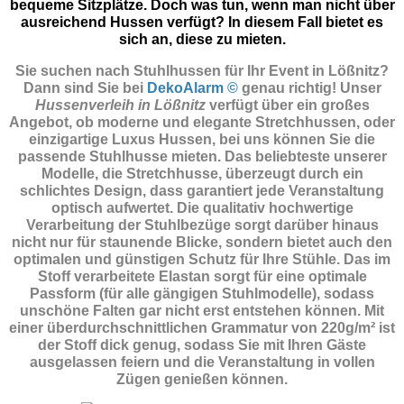
bequeme Sitzplätze. Doch was tun, wenn man nicht über
ausreichend Hussen verfügt? In diesem Fall bietet es
sich an, diese zu mieten.
Sie suchen nach Stuhlhussen für Ihr Event in Lößnitz?
Dann sind Sie
bei
DekoAlarm ©
genau richtig! Unser
Hussenverleih in Lößnitz
verfügt über ein großes
Angebot, ob moderne und elegante Stretchhussen, oder
einzigartige Luxus Hussen, bei uns können Sie die
passende Stuhlhusse mieten. Das beliebteste unserer
Modelle, die Stretchhusse, überzeugt durch ein
schlichtes Design, dass garantiert jede Veranstaltung
optisch aufwertet. Die qualitativ hochwertige
Verarbeitung der Stuhlbezüge sorgt darüber hinaus
nicht nur für staunende Blicke, sondern bietet auch den
optimalen und günstigen Schutz für Ihre Stühle. Das im
Stoff verarbeitete Elastan sorgt für eine optimale
Passform (für alle gängigen Stuhlmodelle), sodass
unschöne Falten gar nicht erst entstehen können. Mit
einer überdurchschnittlichen Grammatur von 220g/m² ist
der Stoff dick genug, sodass Sie mit Ihren Gäste
ausgelassen feiern und die Veranstaltung in vollen
Zügen genießen können.