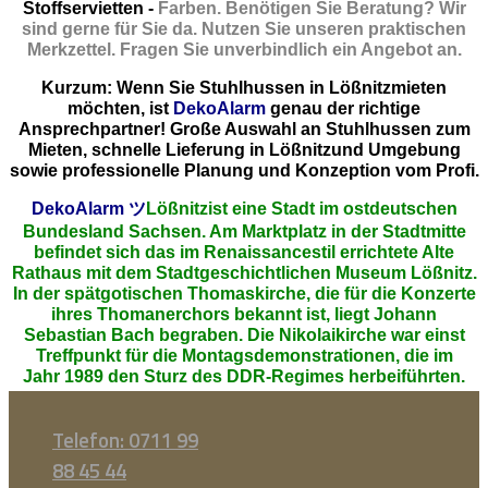
Stoffservietten -
Farben. Benötigen Sie Beratung? Wir
sind gerne für Sie da. Nutzen Sie unseren praktischen
Merkzettel. Fragen Sie unverbindlich ein Angebot an.
Kurzum: Wenn Sie Stuhlhussen in Lößnitzmieten
möchten, ist
DekoAlarm
genau der richtige
Ansprechpartner! Große Auswahl an Stuhlhussen zum
Mieten, schnelle Lieferung in Lößnitzund Umgebung
sowie professionelle Planung und Konzeption vom Profi.
DekoAlarm
ツ
Lößnitzist eine Stadt im ostdeutschen
Bundesland Sachsen. Am Marktplatz in der Stadtmitte
befindet sich das im Renaissancestil errichtete Alte
Rathaus mit dem Stadtgeschichtlichen Museum Lößnitz.
In der spätgotischen Thomaskirche, die für die Konzerte
ihres Thomanerchors bekannt ist, liegt Johann
Sebastian Bach begraben. Die Nikolaikirche war einst
Treffpunkt für die Montagsdemonstrationen, die im
Jahr 1989 den Sturz des DDR-Regimes herbeiführten.
Telefon: 0711 99
88 45 44