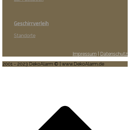
Geschirrverleih
Standorte
Impressum
|
Datenschutz
2001 - 2023 DekoAlarm © | www.DekoAlarm.de