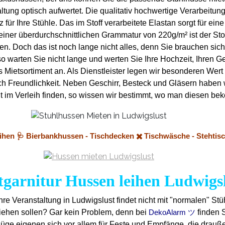
tung optisch aufwertet. Die qualitativ hochwertige Verarbeitung
ür Ihre Stühle. Das im Stoff verarbeitete Elastan sorgt für ein
einer überdurchschnittlichen Grammatur von 220g/m² ist der Sto
en. Doch das ist noch lange nicht alles, denn Sie brauchen si
 warten Sie nicht lange und werten Sie Ihre Hochzeit, Ihren Geb
ietsortiment an. Als Dienstleister legen wir besonderen Wert a
lich Freundlichkeit. Neben Geschirr, Besteck und Gläsern haben
 nicht im Verleih finden, so wissen wir bestimmt, wo man diesen
eihen 🩺 Bierbankhussen - Tischdecken ✖️ Tischwäsche - Stehtis
tgarnitur Hussen leihen Ludwigs
Ihre Veranstaltung in Ludwigslust findet nicht mit "normalen" St
ziehen sollen? Gar kein Problem, denn bei
finden 
DekoAlarm ツ
züge eigenen sich vor allem für Feste und Empfänge, die drauß