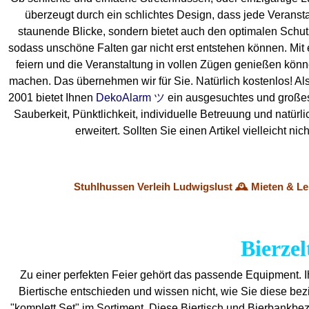
überzeugt durch ein schlichtes Design, dass jede Veranstal
staunende Blicke, sondern bietet auch den optimalen Schutz f
sodass unschöne Falten gar nicht erst entstehen können. Mit 
feiern und die Veranstaltung in vollen Zügen genießen könn
machen. Das übernehmen wir für Sie. Natürlich kostenlos! Also
2001 bietet Ihnen
DekoAlarm ツ
ein ausgesuchtes und großes M
Sauberkeit, Pünktlichkeit, individuelle Betreuung und natür
erweitert. Sollten Sie einen Artikel vielleicht
Stuhlhussen Verleih Ludwigslust 🕰️ Mieten & L
Bierzel
Zu einer perfekten Feier gehört das passende Equipment.
Biertische entschieden und wissen nicht, wie Sie diese be
"komplett Set" im Sortiment. Diese Biertisch und Bierbankbe