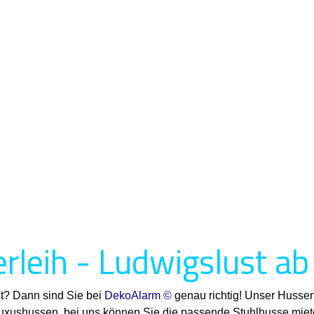
rleih - Ludwigslust ab
st? Dann sind Sie bei
DekoAlarm ©
genau richtig! Unser Hussen
Luxushussen, bei uns können Sie die passende Stuhlhusse miete