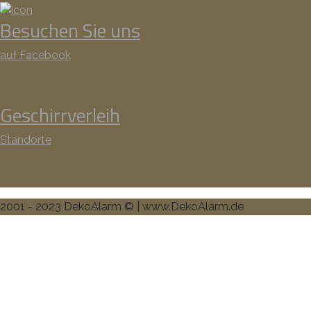
Besuchen Sie uns
auf Facebook
Geschirrverleih
Standorte
2001 - 2023 DekoAlarm © | www.DekoAlarm.de