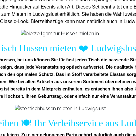
edle Hingucker auf Events aller Art. Dieses Set beinhaltet ein
e zum Mieten in Ludwigslust erhältlich. Sie haben die Wahl zwi
lassic-Look. Bierzeltbezüge kann man natürlich auch in Ludwi
tisch Hussen mieten
❤️
Ludwigslus
ussen, bei uns können Sie für fast jeden Tisch die passende St
esign, dass jede Veranstaltung optisch aufwertet. Die qualitati
uch den optimalen Schutz. Das im Stoff verarbeitete Elastan sorg
nen. Wie bei allen Artikeln aus unserem Sortiment übernehmen w
g ist bereits in dem Mietpreis enthalten, es entsehen Ihnen also
re Hochzeit, Ihren Geburtstag, oder einfach nur eine Veranstaltun
ihen 🍽️ Ihr Verleihservice aus Lu
zu feiern. Zu einer gelungenen Party gehört natürlich auch die