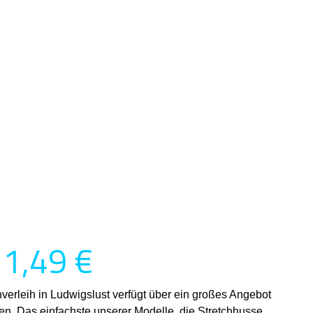
 1,49 €
verleih in Ludwigslust verfügt über ein großes Angebot
n. Das einfachste unserer Modelle, die Stretchhusse,