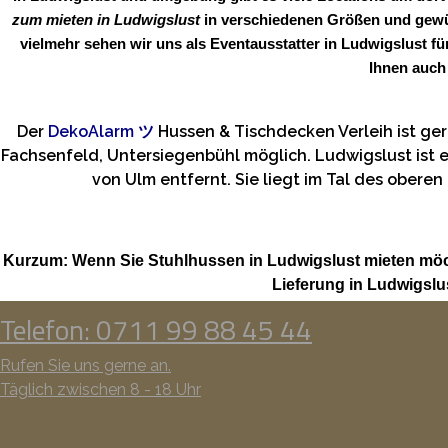
zum mieten in Ludwigslust
in verschiedenen Größen und gewün
vielmehr sehen wir uns als Eventausstatter in Ludwigslust f
Ihnen auch
Der
DekoAlarm
ツ
Hussen & Tischdecken Verleih ist g
Fachsenfeld, Untersiegenbühl möglich. Ludwigslust ist 
von Ulm entfernt. Sie liegt im Tal des ober
Kurzum: Wenn Sie Stuhlhussen in Ludwigslust mieten möc
Lieferung in Ludwigsl
Telefon: 0711 99 88 45 44
Rufen Sie uns gerne an.
Täglich zwischen 8 - 18 Uhr