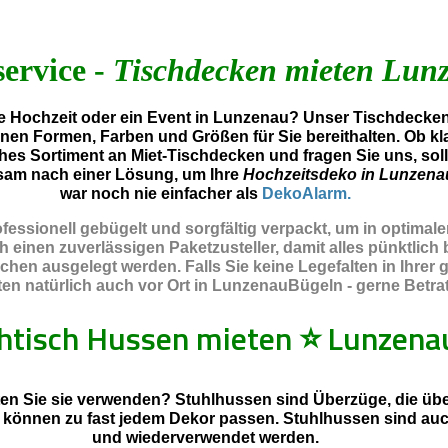
service -
Tischdecken mieten Lun
 Hochzeit oder ein Event in Lunzenau? Unser Tischdeckenv
enen Formen, Farben und Größen für Sie bereithalten. Ob kl
hes Sortiment an Miet-Tischdecken und fragen Sie uns, sol
sam nach einer Lösung, um Ihre
Hochzeitsdeko in Lunzena
war noch nie einfacher als
DekoAlarm.
essionell gebügelt und sorgfältig verpackt, um in optimal
inen zuverlässigen Paketzusteller, damit alles pünktlich b
chen ausgelegt werden. Falls Sie keine Legefalten in Ihre
n natürlich auch vor Ort in LunzenauBügeln - gerne Betrate
htisch Hussen mieten
⭐
Lunzena
en Sie sie verwenden? Stuhlhussen sind Überzüge, die über
d können zu fast jedem Dekor passen. Stuhlhussen sind au
und wiederverwendet werden.