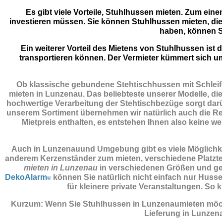
Es gibt viele Vorteile, Stuhlhussen mieten. Zum eine
investieren müssen. Sie können Stuhlhussen mieten, die
haben, können S
Ein weiterer Vorteil des Mietens von Stuhlhussen is
transportieren können. Der Vermieter kümmert sich u
Ob klassische gebundene Stehtischhussen mit Schleife
mieten in Lunzenau. Das beliebteste unserer Modelle, die
hochwertige Verarbeitung der Stehtischbezüge sorgt darüb
unserem Sortiment übernehmen wir natürlich auch die Rein
Mietpreis enthalten, es entstehen Ihnen also keine we
Auch in Lunzenauund Umgebung gibt es viele Möglichkei
anderem Kerzenständer zum mieten, verschiedene Platztel
mieten in Lunzenau
in verschiedenen Größen und gew
DekoAlarm
können Sie natürlich nicht einfach nur Husse
©
für kleinere private Veranstaltungen. S
Kurzum: Wenn Sie Stuhlhussen in Lunzenaumieten möch
Lieferung in Lunzen