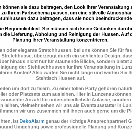
n können sie dazu beitragen, den Look Ihrer Veranstaltung 
 zu Ihrem Farbschema passen, um eine stilvolle Atmosphär
tuhlhussen dazu beitragen, dass sie noch beeindruckende
t die Bequemlichkeit. Sie müssen sich keine Gedanken darü
m die Lieferung, Abholung und Reinigung der Hussen. Auf d
Planung Ihrer Veranstaltung konzentrieren.
n oder elegante Stretchhussen, bei uns können Sie für fas
 Stretchhusse, überzeugt durch ein schlichtes Design, dass 
er hinaus nicht nur für staunende Blicke, sondern bietet a
igung der Stehtischhussen für Ihre Veranstaltung in Lunze
iteren Kosten! Also warten Sie nicht lange und werten Sie Ih
Stehtisch Hussen auf.
ten um dort zu feiern. Zu einer tollen Party gehören natü
ler oder Platzsets zum ausleihen. Hier in Lunzenaukönnen
ünschter Anzahl für unterschiedlichste Anlässe, sondern
n leihen, vielmehr sehen wir uns als Eventausstatter in Lu
o kümmern wir uns zusammen mit Ihnen auch gerne um die P
ten, ist
DekoAlarm
genau der richtige Ansprechpartner! 
auund Umgebung sowie professionelle Planung und Konzep