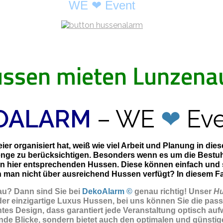
WE ❤ Event
ssen mieten Lunzena
OALARM
– WE
❤
Eve
er organisiert hat, weiß wie viel Arbeit und Planung in di
enge zu berücksichtigen. Besonders wenn es um die Bestuhl
en hier entsprechenden Hussen. Diese können einfach und
man nicht über ausreichend Hussen verfügt? In diesem Fall 
au? Dann sind Sie
bei
DekoAlarm ©
genau richtig! Unser
Hu
r einzigartige Luxus Hussen, bei uns können Sie die pass
tes Design, dass garantiert jede Veranstaltung optisch aufw
de Blicke, sondern bietet auch den optimalen und günstigen