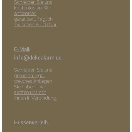
Schreiben Sie uns
kostenlos an. Wir
antworten
garantiert. Täglich
zwischen 8 - 18 Uhr
E-Mail:
info@dekoalarm.de
Schreiben Sie uns
gerne an. Egal
welches Anliegen
Sie haben - wir
setzen uns mit
Ihnen in Verbindung.
Hussenverleih