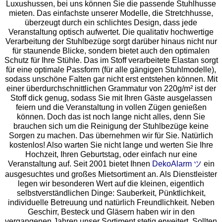
Luxushussen, bei uns können Sie die passende Stuhlhusse
mieten. Das einfachste unserer Modelle, die Stretchhusse,
überzeugt durch ein schlichtes Design, dass jede
Veranstaltung optisch aufwertet. Die qualitativ hochwertige
Verarbeitung der Stuhlbezüge sorgt darüber hinaus nicht nur
für staunende Blicke, sondern bietet auch den optimalen
Schutz für Ihre Stühle. Das im Stoff verarbeitete Elastan sorgt
für eine optimale Passform (für alle gängigen Stuhlmodelle),
sodass unschöne Falten gar nicht erst entstehen können. Mit
einer überdurchschnittlichen Grammatur von 220g/m² ist der
Stoff dick genug, sodass Sie mit Ihren Gäste ausgelassen
feiern und die Veranstaltung in vollen Zügen genießen
können. Doch das ist noch lange nicht alles, denn Sie
brauchen sich um die Reinigung der Stuhlbezüge keine
Sorgen zu machen. Das übernehmen wir für Sie. Natürlich
kostenlos! Also warten Sie nicht lange und werten Sie Ihre
Hochzeit, Ihren Geburtstag, oder einfach nur eine
Veranstaltung auf. Seit 2001 bietet Ihnen
DekoAlarm ツ
ein
ausgesuchtes und großes Mietsortiment an. Als Dienstleister
legen wir besonderen Wert auf die kleinen, eigentlich
selbstverständlichen Dinge: Sauberkeit, Pünktlichkeit,
individuelle Betreuung und natürlich Freundlichkeit. Neben
Geschirr, Besteck und Gläsern haben wir in den
vergangenen Jahren unser Sortiment stetig erweitert. Sollten