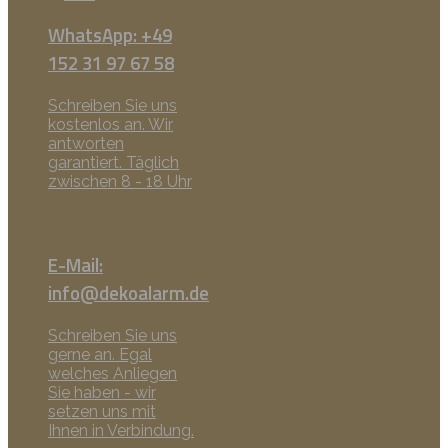
WhatsApp: +49
152 31 97 67 58
Schreiben Sie uns
kostenlos an. Wir
antworten
garantiert. Täglich
zwischen 8 - 18 Uhr
E-Mail:
info@dekoalarm.de
Schreiben Sie uns
gerne an. Egal
welches Anliegen
Sie haben - wir
setzen uns mit
Ihnen in Verbindung.