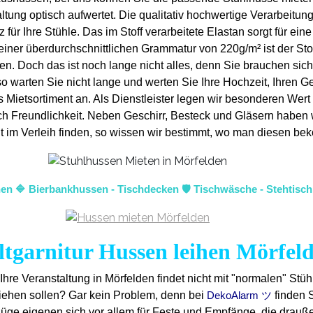
tung optisch aufwertet. Die qualitativ hochwertige Verarbeitung
ür Ihre Stühle. Das im Stoff verarbeitete Elastan sorgt für ein
einer überdurchschnittlichen Grammatur von 220g/m² ist der Sto
en. Doch das ist noch lange nicht alles, denn Sie brauchen si
 warten Sie nicht lange und werten Sie Ihre Hochzeit, Ihren Geb
ietsortiment an. Als Dienstleister legen wir besonderen Wert a
lich Freundlichkeit. Neben Geschirr, Besteck und Gläsern haben
 nicht im Verleih finden, so wissen wir bestimmt, wo man diesen
en 🔷 Bierbankhussen - Tischdecken 🛡️ Tischwäsche - Stehtisch
ltgarnitur Hussen leihen Mörfel
Ihre Veranstaltung in Mörfelden findet nicht mit "normalen" Stü
ziehen sollen? Gar kein Problem, denn bei
finden 
DekoAlarm ツ
züge eigenen sich vor allem für Feste und Empfänge, die drauß