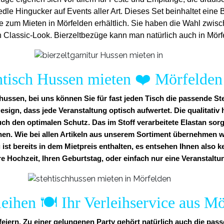
edle Hingucker auf Events aller Art. Dieses Set beinhaltet ein
ge zum Mieten in Mörfelden erhältlich. Sie haben die Wahl zwis
Classic-Look. Bierzeltbezüge kann man natürlich auch in Mörf
htisch Hussen mieten
❤️
Mörfelden
ussen, bei uns können Sie für fast jeden Tisch die passende St
esign, dass jede Veranstaltung optisch aufwertet. Die qualitati
uch den optimalen Schutz. Das im Stoff verarbeitete Elastan sorg
nen. Wie bei allen Artikeln aus unserem Sortiment übernehmen w
 ist bereits in dem Mietpreis enthalten, es entsehen Ihnen also 
re Hochzeit, Ihren Geburtstag, oder einfach nur eine Veranstaltun
eihen 🍽️ Ihr Verleihservice aus M
feiern. Zu einer gelungenen Party gehört natürlich auch die pa