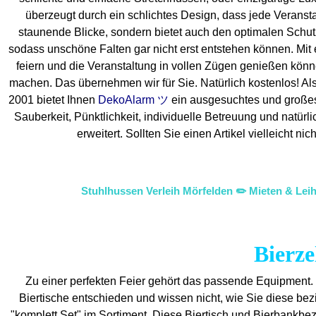
überzeugt durch ein schlichtes Design, dass jede Veranstal
staunende Blicke, sondern bietet auch den optimalen Schutz f
sodass unschöne Falten gar nicht erst entstehen können. Mit 
feiern und die Veranstaltung in vollen Zügen genießen könn
machen. Das übernehmen wir für Sie. Natürlich kostenlos! Also
2001 bietet Ihnen
DekoAlarm ツ
ein ausgesuchtes und großes M
Sauberkeit, Pünktlichkeit, individuelle Betreuung und natür
erweitert. Sollten Sie einen Artikel vielleicht
Stuhlhussen Verleih Mörfelden ✏️ Mieten & Leih
Bierze
Zu einer perfekten Feier gehört das passende Equipment.
Biertische entschieden und wissen nicht, wie Sie diese be
"komplett Set" im Sortiment. Diese Biertisch und Bierbankbe