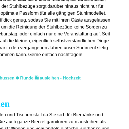
 der Stuhlbezüge sorgt darüber hinaus nicht nur für
e optimale Passform (für alle gängigen Stuhlmodelle),
ff dick genug, sodass Sie mit Ihren Gäste ausgelassen
ch um die Reinigung der Stuhlbezüge keine Sorgen zu
urtstag, oder einfach nur eine Veranstaltung auf. Seit
uf die kleinen, eigentlich selbstverständlichen Dinge:
 wir in den vergangenen Jahren unser Sortiment stetig
 bekommen kann. Gerne einfach nachfragen!
hussen ⛔ Runde 🛍️ ausleihen - Hochzeit
den
hlen und Tischen statt da Sie sich für Bierbänke und
Sie auch ganze Bierzeltgarnituren zum ausleihen als
en stattfinden und verwandeln einfache Bierbänke und