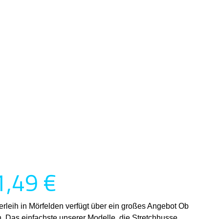
1,49 €
rleih in Mörfelden verfügt über ein großes Angebot Ob
. Das einfachste unserer Modelle, die Stretchhusse,