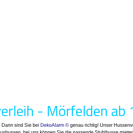
rleih - Mörfelden ab 
? Dann sind Sie bei
DekoAlarm ©
genau richtig! Unser Hussenve
uxushussen, bei uns können Sie die passende Stuhlhusse mieten