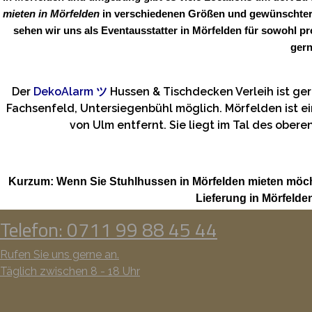
mieten in Mörfelden
in verschiedenen Größen und gewünschter A
sehen wir uns als Eventausstatter in Mörfelden für sowohl p
gern
Der
DekoAlarm
ツ
Hussen & Tischdecken Verleih ist g
Fachsenfeld, Untersiegenbühl möglich. Mörfelden ist e
von Ulm entfernt. Sie liegt im Tal des obe
Kurzum: Wenn Sie Stuhlhussen in Mörfelden mieten möch
Lieferung in Mörfeld
Telefon: 0711 99 88 45 44
Rufen Sie uns gerne an.
Täglich zwischen 8 - 18 Uhr