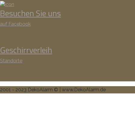
Besuchen Sie uns
auf Facebook
Geschirrverleih
Standorte
2001 - 2023 DekoAlarm © | www.DekoAlarm.de