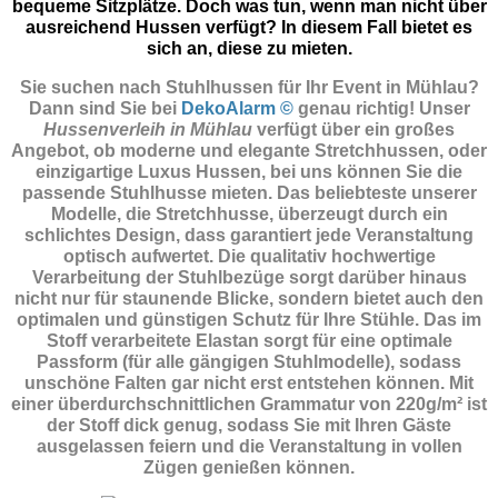
bequeme Sitzplätze. Doch was tun, wenn man nicht über
ausreichend Hussen verfügt? In diesem Fall bietet es
sich an, diese zu mieten.
Sie suchen nach Stuhlhussen für Ihr Event in Mühlau?
Dann sind Sie
bei
DekoAlarm ©
genau richtig! Unser
Hussenverleih in Mühlau
verfügt über ein großes
Angebot, ob moderne und elegante Stretchhussen, oder
einzigartige Luxus Hussen, bei uns können Sie die
passende Stuhlhusse mieten. Das beliebteste unserer
Modelle, die Stretchhusse, überzeugt durch ein
schlichtes Design, dass garantiert jede Veranstaltung
optisch aufwertet. Die qualitativ hochwertige
Verarbeitung der Stuhlbezüge sorgt darüber hinaus
nicht nur für staunende Blicke, sondern bietet auch den
optimalen und günstigen Schutz für Ihre Stühle. Das im
Stoff verarbeitete Elastan sorgt für eine optimale
Passform (für alle gängigen Stuhlmodelle), sodass
unschöne Falten gar nicht erst entstehen können. Mit
einer überdurchschnittlichen Grammatur von 220g/m² ist
der Stoff dick genug, sodass Sie mit Ihren Gäste
ausgelassen feiern und die Veranstaltung in vollen
Zügen genießen können.