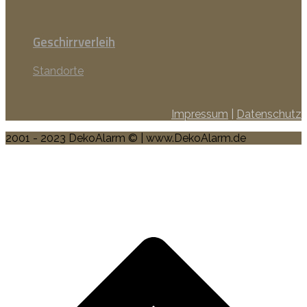
Geschirrverleih
Standorte
Impressum
|
Datenschutz
2001 - 2023 DekoAlarm © | www.DekoAlarm.de