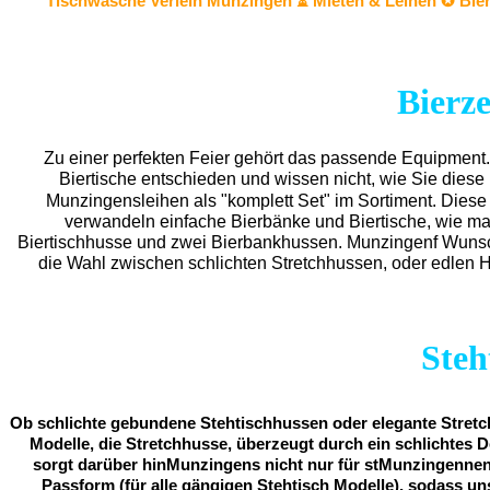
Tischwäsche
Verleih Munzingen ⏳ Mieten & Leihen ✪ Bie
Bierz
Zu einer perfekten Feier gehört das passende Equipment
Biertische entschieden und wissen nicht, wie Sie dies
Munzingensleihen als "komplett Set" im Sortiment. Diese
verwandeln einfache Bierbänke und Biertische, wie man
Biertischhusse und zwei Bierbankhussen. Munzingenf Wunsch
die Wahl zwischen schlichten Stretchhussen, oder edlen
Steh
Ob schlichte gebundene Stehtischhussen oder elegante Stretch
Modelle, die Stretchhusse, überzeugt durch ein schlichtes 
sorgt darüber hinMunzingens nicht nur für stMunzingennende
Passform (für alle gängigen Stehtisch Modelle), sodass u