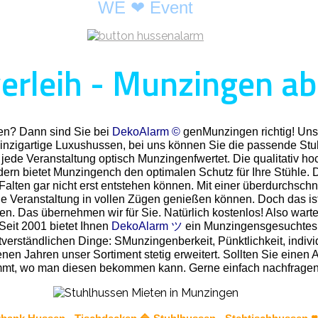
WE ❤ Event
rleih - Munzingen ab
gen? Dann sind Sie bei
DekoAlarm ©
genMunzingen richtig! Unse
inzigartige Luxushussen, bei uns können Sie die passende Stu
 jede Veranstaltung optisch Munzingenfwertet. Die qualitativ h
rn bietet Munzingench den optimalen Schutz für Ihre Stühle. Das
alten gar nicht erst entstehen können. Mit einer überdurchschni
e Veranstaltung in vollen Zügen genießen können. Doch das is
 Das übernehmen wir für Sie. Natürlich kostenlos! Also warten
Seit 2001 bietet Ihnen
DekoAlarm ツ
ein Munzingensgesuchtes u
verständlichen Dinge: SMunzingenberkeit, Pünktlichkeit, indivi
 Jahren unser Sortiment stetig erweitert. Sollten Sie einen Arti
mmt, wo man diesen bekommen kann. Gerne einfach nachfragen