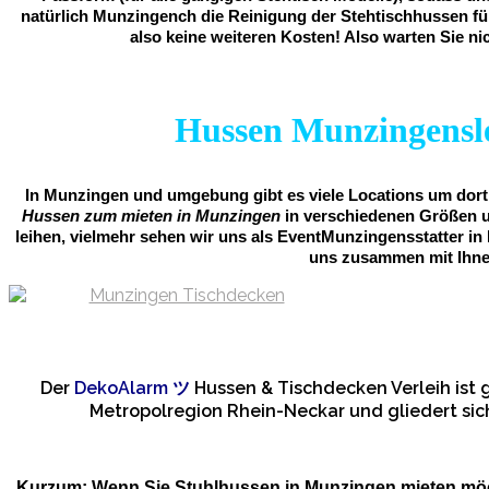
natürlich Munzingench die Reinigung der Stehtischhussen für 
also keine weiteren Kosten! Also warten Sie ni
Hussen Munzingensle
In Munzingen und umgebung gibt es viele Locations um dort 
Hussen zum mieten in Munzingen
in verschiedenen Größen u
leihen, vielmehr sehen wir uns als EventMunzingensstatter in
uns zusammen mit Ihne
Der
DekoAlarm
ツ
Hussen & Tischdecken Verleih ist
Metropolregion Rhein-Neckar und gliedert sic
Kurzum: Wenn Sie Stuhlhussen in Munzingen mieten möc