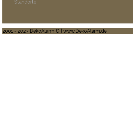
Standorte
2001 - 2023 DekoAlarm © | www.DekoAlarm.de