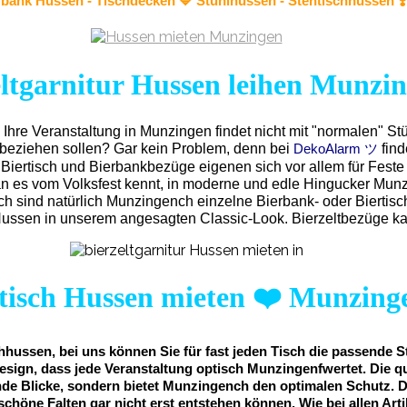
rbank Hussen - Tischdecken 🔷
Stuhlhussen
- Stehtischhussen 
eltgarnitur Hussen leihen Munzi
.
Ihre Veranstaltung in Munzingen findet nicht mit "normalen" St
e beziehen sollen? Gar kein Problem, denn bei
fin
DekoAlarm ツ
 Biertisch und Bierbankbezüge eigenen sich vor allem für Fest
 es vom Volksfest kennt, in moderne und edle Hingucker Munzin
 sind natürlich Munzingench einzelne Bierbank- oder Biertisc
 Hussen in unserem angesagten Classic-Look. Bierzeltbezüge k
tisch Hussen mieten
❤️
Munzing
hussen, bei uns können Sie für fast jeden Tisch die passende S
Design, dass jede Veranstaltung optisch Munzingenfwertet. Die q
 Blicke, sondern bietet Munzingench den optimalen Schutz. Das 
nschöne Falten gar nicht erst entstehen können. Wie bei allen 