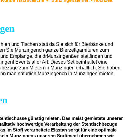
❣️ Runde Tischwäsche ✦ Munzingensleihen - Hochzeit
ngen
ühlen und Tischen statt da Sie sich für Bierbänke und
den Sie Munzingench ganze Bierzeltgarnituren zum
e und Empfänge, die drMunzingenßen stattfinden und
genf Events aller Art. Dieses Set beinhaltet eine
hbezüge zum Mieten in Munzingen erhältlich. Sie haben
ann man natürlich Munzingench in Munzingen mieten.
en
tehtischusse günstig mieten. Das meist gemietete unserer
ualitativ hochwertige Verarbeitung der Stehtischbezüge
im Stoff verarbeitete Elastan sorgt für eine optimale
Artikeln Munzingens unserem Sortiment übernehmen wir