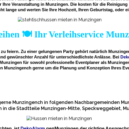
Ihre Veranstaltung in Munzingen. Die kosten für die Reinigung i
cht lange und werten Sie Ihre Hochzeit, Ihren Geburtstag, oder 
ihen 🍽️ Ihr Verleihservice Mun
zu feiern. Zu einer gelungenen Party gehört natürlich Munzing
nd gewünschter Anzahl für unterschiedlichste Anlässe. Bei
Dek
 Munzingen für sowohl professionelle Eventplaner als Munzingen
n Munzingench gerne um die Planung und Konzeption Ihres Eve
 gerne Munzingench in folgenden Nachbargemeinden Munz
h in die Stadtteile Munzingen-Mitte, Speckweggebiet, M
hten, ist
DekoAlarm
genMunzingen der richtige Ansprech