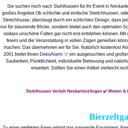
Sie suchen noch nach Stuhlhussen für Ihr Event in Neckart
großes Angebot Ob schlichte und einfache Stretchhussen, ode
Stretchhusse, überzeugt durch ein schlichtes Design, dass jed
nur für staunende Blicke, sondern bietet auch den optimalen Sch
sodass unschöne Falten gar nicht erst entstehen können. Mit 
feiern und die Veranstaltung in vollen Zügen genießen könn
machen. Das übernehmen wir für Sie. Natürlich kostenlos! Also
2001 bietet Ihnen
DekoAlarm ツ
ein ausgesuchtes und großes M
Sauberkeit, Pünktlichkeit, individuelle Betreuung und natür
erweitert. Sollten Sie einen Artikel vielleicht
Stuhlhussen Verleih Neckartenzlingen ✔️ Mieten &
Bierzeltg
Zu einer perfekten Feier gehört das passende Equipment.
Ihr