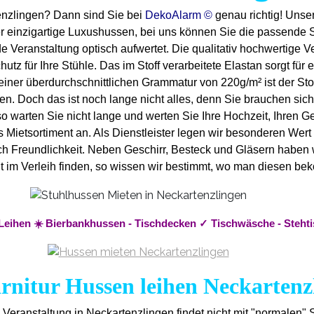
enzlingen? Dann sind Sie bei
DekoAlarm ©
genau richtig! Unser
r einzigartige Luxushussen, bei uns können Sie die passende S
e Veranstaltung optisch aufwertet. Die qualitativ hochwertige V
utz für Ihre Stühle. Das im Stoff verarbeitete Elastan sorgt für
einer überdurchschnittlichen Grammatur von 220g/m² ist der Sto
en. Doch das ist noch lange nicht alles, denn Sie brauchen si
 warten Sie nicht lange und werten Sie Ihre Hochzeit, Ihren Geb
ietsortiment an. Als Dienstleister legen wir besonderen Wert a
lich Freundlichkeit. Neben Geschirr, Besteck und Gläsern haben
 nicht im Verleih finden, so wissen wir bestimmt, wo man diesen
 Leihen ☀️ Bierbankhussen - Tischdecken ✓ Tischwäsche - Steht
arnitur Hussen leihen Neckartenz
e Veranstaltung in Neckartenzlingen findet nicht mit "normalen" 