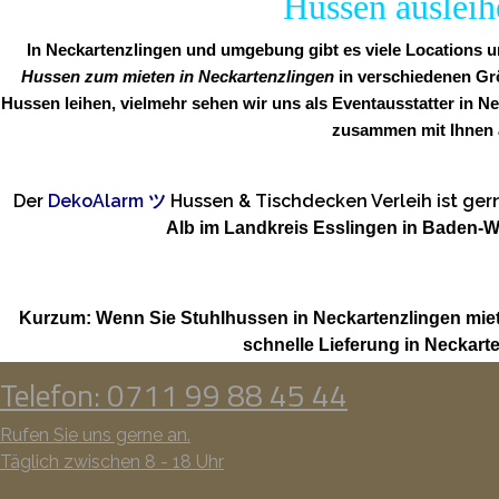
Hussen ausleih
In Neckartenzlingen und umgebung gibt es viele Locations um
Hussen zum mieten in Neckartenzlingen
in verschiedenen Gr
Hussen leihen, vielmehr sehen wir uns als Eventausstatter in N
zusammen mit Ihnen a
Der
DekoAlarm
ツ
Hussen & Tischdecken Verleih ist g
Alb im Landkreis Esslingen in Baden-Wü
Kurzum: Wenn Sie Stuhlhussen in Neckartenzlingen mie
schnelle Lieferung in Neckar
Telefon: 0711 99 88 45 44
Rufen Sie uns gerne an.
Täglich zwischen 8 - 18 Uhr