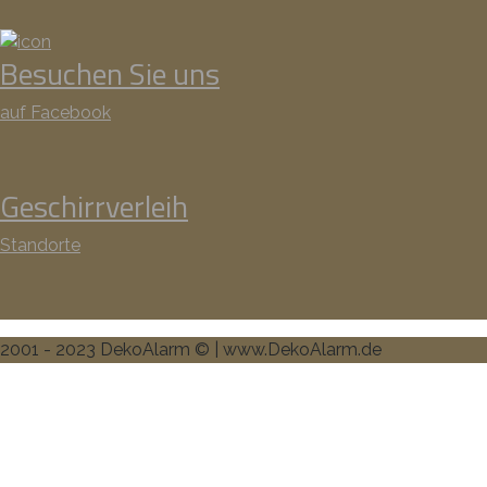
Besuchen Sie uns
auf Facebook
Geschirrverleih
Standorte
2001 - 2023 DekoAlarm © | www.DekoAlarm.de