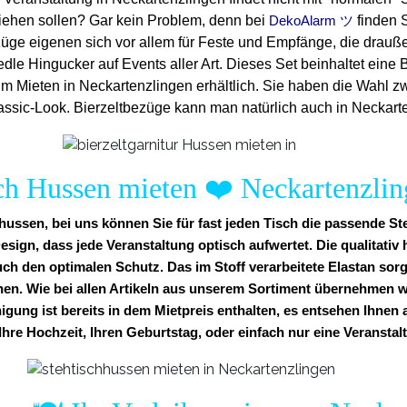
ziehen sollen? Gar kein Problem, denn bei
finden 
DekoAlarm ツ
züge eigenen sich vor allem für Feste und Empfänge, die drauß
edle Hingucker auf Events aller Art. Dieses Set beinhaltet ein
um Mieten in Neckartenzlingen erhältlich. Sie haben die Wahl 
sic-Look. Bierzeltbezüge kann man natürlich auch in Neckart
sch Hussen mieten
❤️
Neckartenzlin
ussen, bei uns können Sie für fast jeden Tisch die passende St
esign, dass jede Veranstaltung optisch aufwertet. Die qualitati
uch den optimalen Schutz. Das im Stoff verarbeitete Elastan sorg
nen. Wie bei allen Artikeln aus unserem Sortiment übernehmen w
nigung ist bereits in dem Mietpreis enthalten, es entsehen Ihnen 
Ihre Hochzeit, Ihren Geburtstag, oder einfach nur eine Veranstal