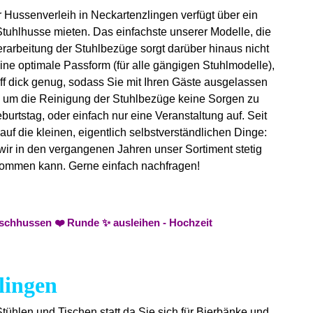
 Hussenverleih in Neckartenzlingen verfügt über ein
tuhlhusse mieten. Das einfachste unserer Modelle, die
erarbeitung der Stuhlbezüge sorgt darüber hinaus nicht
 eine optimale Passform (für alle gängigen Stuhlmodelle),
ff dick genug, sodass Sie mit Ihren Gäste ausgelassen
ch um die Reinigung der Stuhlbezüge keine Sorgen zu
urtstag, oder einfach nur eine Veranstaltung auf. Seit
uf die kleinen, eigentlich selbstverständlichen Dinge:
 wir in den vergangenen Jahren unser Sortiment stetig
 bekommen kann. Gerne einfach nachfragen!
ischhussen ❤️ Runde ✨ ausleihen - Hochzeit
lingen
Stühlen und Tischen statt da Sie sich für Bierbänke und