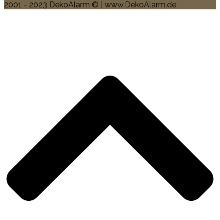
2001 - 2023 DekoAlarm © | www.DekoAlarm.de