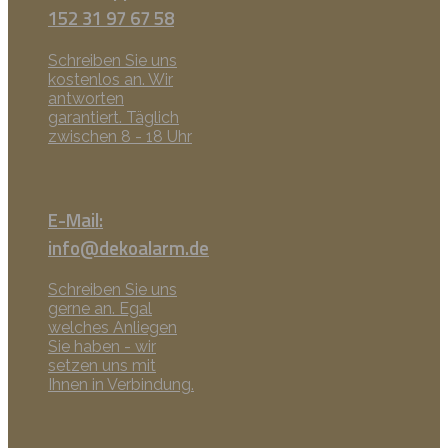
152 31 97 67 58
Schreiben Sie uns
kostenlos an. Wir
antworten
garantiert. Täglich
zwischen 8 - 18 Uhr
E-Mail:
info@dekoalarm.de
Schreiben Sie uns
gerne an. Egal
welches Anliegen
Sie haben - wir
setzen uns mit
Ihnen in Verbindung.