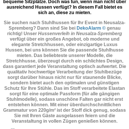
bequeme Sitzplätze. Doch was tun, wenn man nicht über
ausreichend Hussen verfügt? In diesem Fall bietet es
sich an, diese zu mieten.
Sie suchen nach Stuhlhussen für Ihr Event in Neusalza-
Spremberg? Dann sind Sie
bei
DekoAlarm ©
genau
richtig! Unser
Hussenverleih in Neusalza-Spremberg
verfügt über ein großes Angebot, ob moderne und
elegante Stretchhussen, oder einzigartige Luxus
Hussen, bei uns können Sie die passende Stuhlhusse
mieten. Das beliebteste unserer Modelle, die
Stretchhusse, überzeugt durch ein schlichtes Design,
dass garantiert jede Veranstaltung optisch aufwertet. Die
qualitativ hochwertige Verarbeitung der Stuhlbezüge
sorgt darüber hinaus nicht nur für staunende Blicke,
sondern bietet auch den optimalen und günstigen
Schutz für Ihre Stühle. Das im Stoff verarbeitete Elastan
sorgt für eine optimale Passform (für alle gängigen
Stuhlmodelle), sodass unschöne Falten gar nicht erst
entstehen können. Mit einer überdurchschnittlichen
Grammatur von 220g/m² ist der Stoff dick genug, sodass
Sie mit Ihren Gäste ausgelassen feiern und die
Veranstaltung in vollen Zügen genießen können.