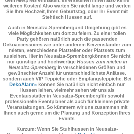
dem Mietpreis enthalten, es entstehen Ihnen also keine
weiteren Kosten! Also warten Sie nicht lange und werten
Sie Ihre Hochzeit, Ihren Geburtstag, oder Ihr Event mit
Stehtisch Hussen auf.
Auch in Neusalza-Sprembergund Umgebung gibt es
viele Möglichkeiten um dort zu feiern. Zu einer tollen
Party gehören natürlich auch die passenden
Dekoaccessoires
wie unter anderem Kerzenständer zum
mieten, verschiedene Platzteller oder Platzsets zum
ausleihen. Hier in Neusalza-Sprembergkönnen Sie nicht
nur günstige und hochwertige
Hussen zum mieten in
Neusalza-Spremberg
in verschiedenen Größen und
gewünschter Anzahl für unterschiedlichste Anlässe,
sondern auch VIP Teppiche oder Empfangsteppiche. Bei
DekoAlarm
können Sie natürlich nicht einfach nur
©
Hussen leihen, vielmehr sehen wir uns als
Eventausstatter in Neusalza-Sprembergfür sowohl
professionelle Eventplaner als auch für kleinere private
Veranstaltungen. So kümmern wir uns zusammen mit
Ihnen auch gerne um die Planung und Konzeption Ihres
Events.
Kurzum: Wenn Sie Stuhlhussen in Neusalza-