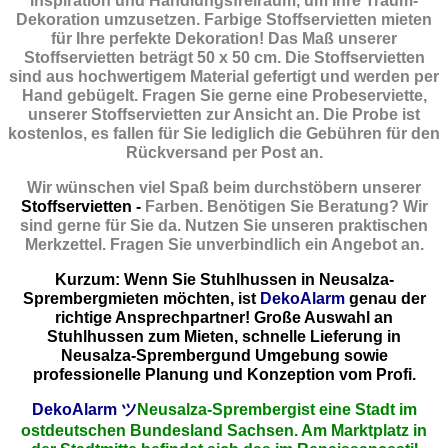
Inspiration und Handlungsfreiraum, um Ihre Traum-
Dekoration umzusetzen. Farbige Stoffservietten mieten
für Ihre perfekte Dekoration! Das Maß unserer
Stoffservietten beträgt 50 x 50 cm. Die Stoffservietten
sind aus hochwertigem Material gefertigt und werden per
Hand gebügelt. Fragen Sie gerne eine Probeserviette,
unserer Stoffservietten zur Ansicht an. Die Probe ist
kostenlos, es fallen für Sie lediglich die Gebühren für den
Rückversand per Post an.
Wir wünschen viel Spaß beim durchstöbern unserer
Stoffservietten -
Farben. Benötigen Sie Beratung? Wir
sind gerne für Sie da. Nutzen Sie unseren praktischen
Merkzettel. Fragen Sie unverbindlich ein Angebot an.
Kurzum: Wenn Sie Stuhlhussen in Neusalza-
Sprembergmieten möchten, ist
DekoAlarm
genau der
richtige Ansprechpartner! Große Auswahl an
Stuhlhussen zum Mieten, schnelle Lieferung in
Neusalza-Sprembergund Umgebung sowie
professionelle Planung und Konzeption vom Profi.
DekoAlarm
ツ
Neusalza-Sprembergist eine Stadt im
ostdeutschen Bundesland Sachsen. Am Marktplatz in