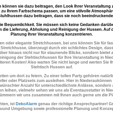
n können sie dazu beitragen, den Look Ihrer Veranstaltung 
 zu Ihrem Farbschema passen, um eine stilvolle Atmosphär
tuhlhussen dazu beitragen, dass sie noch beeindruckende
t die Bequemlichkeit. Sie müssen sich keine Gedanken darü
m die Lieferung, Abholung und Reinigung der Hussen. Auf d
Planung Ihrer Veranstaltung konzentrieren.
n oder elegante Stretchhussen, bei uns können Sie für fas
 Stretchhusse, überzeugt durch ein schlichtes Design, dass 
er hinaus nicht nur für staunende Blicke, sondern bietet a
nigung der Stehtischhussen für Ihre Veranstaltung in Niede
iteren Kosten! Also warten Sie nicht lange und werten Sie Ih
Stehtisch Hussen auf.
ten um dort zu feiern. Zu einer tollen Party gehören natür
ler oder Platzsets zum ausleihen. Hier in Niederaukönnen
ünschter Anzahl für unterschiedlichste Anlässe, sondern
en leihen, vielmehr sehen wir uns als Eventausstatter in Ni
o kümmern wir uns zusammen mit Ihnen auch gerne um die P
ten, ist
DekoAlarm
genau der richtige Ansprechpartner! G
rauund Umgebung sowie professionelle Planung und Konzep