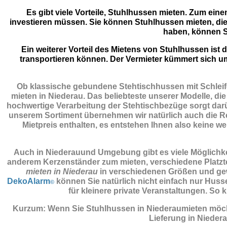
Es gibt viele Vorteile, Stuhlhussen mieten. Zum eine
investieren müssen. Sie können Stuhlhussen mieten, die
haben, können S
Ein weiterer Vorteil des Mietens von Stuhlhussen is
transportieren können. Der Vermieter kümmert sich u
Ob klassische gebundene Stehtischhussen mit Schleife
mieten in Niederau. Das beliebteste unserer Modelle, die
hochwertige Verarbeitung der Stehtischbezüge sorgt darüb
unserem Sortiment übernehmen wir natürlich auch die Rei
Mietpreis enthalten, es entstehen Ihnen also keine we
Auch in Niederauund Umgebung gibt es viele Möglichkei
anderem Kerzenständer zum mieten, verschiedene Platztel
mieten in Niederau
in verschiedenen Größen und gew
DekoAlarm
können Sie natürlich nicht einfach nur Huss
©
für kleinere private Veranstaltungen. S
Kurzum: Wenn Sie Stuhlhussen in Niederaumieten möch
Lieferung in Niede