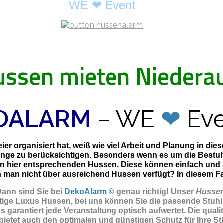
WE ❤ Event
ssen mieten Niedera
OALARM
– WE
❤
Eve
er organisiert hat, weiß wie viel Arbeit und Planung in di
enge zu berücksichtigen. Besonders wenn es um die Bestuhl
en hier entsprechenden Hussen. Diese können einfach und
man nicht über ausreichend Hussen verfügt? In diesem Fall 
Dann sind Sie
bei
DekoAlarm ©
genau richtig! Unser
Hussen
ige Luxus Hussen, bei uns können Sie die passende Stuhlh
 garantiert jede Veranstaltung optisch aufwertet. Die qual
ietet auch den optimalen und günstigen Schutz für Ihre Stüh