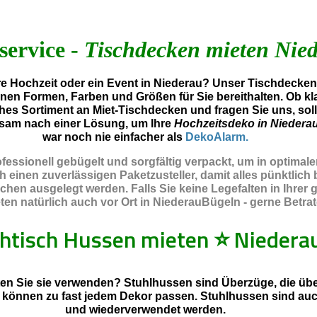
service -
Tischdecken mieten Nie
 Hochzeit oder ein Event in Niederau? Unser Tischdeckenv
enen Formen, Farben und Größen für Sie bereithalten. Ob kl
hes Sortiment an Miet-Tischdecken und fragen Sie uns, sol
sam nach einer Lösung, um Ihre
Hochzeitsdeko in Niedera
war noch nie einfacher als
DekoAlarm.
essionell gebügelt und sorgfältig verpackt, um in optimal
inen zuverlässigen Paketzusteller, damit alles pünktlich b
chen ausgelegt werden. Falls Sie keine Legefalten in Ihre
n natürlich auch vor Ort in NiederauBügeln - gerne Betrate
htisch Hussen mieten
⭐
Niedera
en Sie sie verwenden? Stuhlhussen sind Überzüge, die über
d können zu fast jedem Dekor passen. Stuhlhussen sind au
und wiederverwendet werden.