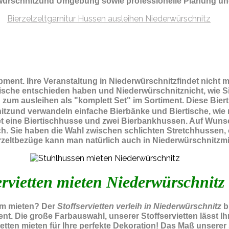
rwürschnitzund Umgebung sowie professionelle Planung un
ipment.
Ihre Veranstaltung in Niederwürschnitzfindet nicht
rtische entschieden haben und Niederwürschnitznicht, wie S
zum ausleihen als "komplett Set" im Sortiment. Diese Bier
itzund verwandeln einfache Bierbänke und Biertische, wie 
tet eine Biertischhusse und zwei Bierbankhussen. Auf Wuns
ch. Sie haben die Wahl zwischen schlichten Stretchhussen
rzeltbezüge kann man natürlich auch in Niederwürschnitzmi
rvietten mieten Niederwürschnitz
zum mieten? Der
Stoffservietten verleih in Niederwürschnitz
b
ent. Die große Farbauswahl, unserer Stoffservietten lässt 
ten mieten für Ihre perfekte Dekoration! Das Maß unserer St