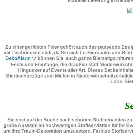
schnelle Lieferung in Niede
Zu einer perfekten Feier gehört auch das passende Equ
mit Tischdecken statt, da Sie sich für Bierbänke und Bie
DekoAlarm ツ
können Sie auch ganze Bierzeltgarnituren 
Feste und Empfänge, die draußen statt Niederwürschn
Hingucker auf Events aller Art. Dieses Set beinhal
Biertischbezüge zum Mieten in Niederwürschnitzerhältli
Look. Bie
Se
Sie sind auf der Suche nach schönen Stoffservietten 
große Auswahl an hochwertigen Stoffservietten für Ihr Ev
um Ihre Traum-Dekoration umzusetzen. Farbige Stoffserviet