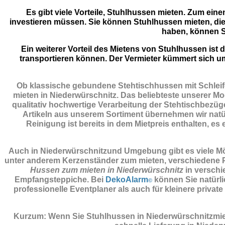
Es gibt viele Vorteile, Stuhlhussen mieten. Zum eine
investieren müssen. Sie können Stuhlhussen mieten, die
haben, können S
Ein weiterer Vorteil des Mietens von Stuhlhussen is
transportieren können. Der Vermieter kümmert sich u
Ob klassische gebundene Stehtischhussen mit Schleife
mieten in Niederwürschnitz. Das beliebteste unserer Mod
qualitativ hochwertige Verarbeitung der Stehtischbezüge
Artikeln aus unserem Sortiment übernehmen wir natürl
Reinigung ist bereits in dem Mietpreis enthalten, es
Auch in Niederwürschnitzund Umgebung gibt es viele Mögl
unter anderem Kerzenständer zum mieten, verschiedene Pl
Hussen zum mieten in Niederwürschnitz
in verschi
Empfangsteppiche. Bei
DekoAlarm
können Sie natürli
©
professionelle Eventplaner als auch für kleinere priv
Kurzum: Wenn Sie Stuhlhussen in Niederwürschnitzmie