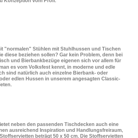
d Konzeption vom Profi.
 mit "normalen" Stühlen mit Stuhlhussen und Tischen
ie diese beziehen sollen? Gar kein Problem, denn bei
tisch und Bierbankbezüge eigenen sich vor allem für
man es vom Volksfest kennt, in moderne und edle
ch sind natürlich auch einzelne Bierbank- oder
, oder edlen Hussen in unserem angesagten Classic-
eten.
ietet neben den passenden Tischdecken auch eine
Ihnen ausreichend Inspiration und Handlungsfreiraum,
offservietten beträgt 50 x 50 cm. Die Stoffservietten