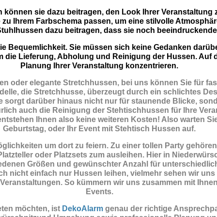
n können sie dazu beitragen, den Look Ihrer Veranstaltung 
 zu Ihrem Farbschema passen, um eine stilvolle Atmosphär
tuhlhussen dazu beitragen, dass sie noch beeindruckende
t die Bequemlichkeit. Sie müssen sich keine Gedanken darü
m die Lieferung, Abholung und Reinigung der Hussen. Auf d
Planung Ihrer Veranstaltung konzentrieren.
n oder elegante Stretchhussen, bei uns können Sie für fas
elle, die Stretchhusse, überzeugt durch ein schlichtes Des
 sorgt darüber hinaus nicht nur für staunende Blicke, sond
ich auch die Reinigung der Stehtischhussen für Ihre Veran
 entstehen Ihnen also keine weiteren Kosten! Also warten Sie
Geburtstag, oder Ihr Event mit Stehtisch Hussen auf.
ichkeiten um dort zu feiern. Zu einer tollen Party gehöre
atzteller oder Platzsets zum ausleihen. Hier in Niederwür
edenen Größen und gewünschter Anzahl für unterschiedlic
ch nicht einfach nur Hussen leihen, vielmehr sehen wir uns
ate Veranstaltungen. So kümmern wir uns zusammen mit Ihn
Events.
ten möchten, ist
DekoAlarm
genau der richtige Ansprechp