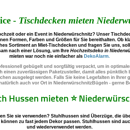
ice -
Tischdecken mieten Niederw
hzeit oder ein Event in Niederwürschnitz? Unser Tischdec
enen Formen, Farben und Größen für Sie bereithalten. Ob kl
hes Sortiment an Miet-Tischdecken und fragen Sie uns, sol
sam nach einer Lösung, um Ihre
Hochzeitsdeko in Niederwü
mieten war noch nie einfacher als
DekoAlarm.
essionell gebügelt und sorgfältig verpackt, um in optimal
inen zuverlässigen Paketzusteller, damit alles pünktlich b
chen ausgelegt werden. Falls Sie keine Legefalten in Ihre
türlich auch vor Ort in NiederwürschnitzBügeln - gerne Bet
sch Hussen mieten
⭐
Niederwürsc
en Sie sie verwenden? Stuhlhussen sind Überzüge, die über
d können zu fast jedem Dekor passen. Stuhlhussen sind au
und wiederverwendet werden.