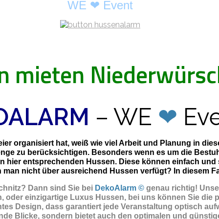
WE ❤ Event
n mieten Niederwürsc
OALARM
– WE
❤
Eve
er organisiert hat, weiß wie viel Arbeit und Planung in di
enge zu berücksichtigen. Besonders wenn es um die Bestuhl
en hier entsprechenden Hussen. Diese können einfach und
man nicht über ausreichend Hussen verfügt? In diesem Fall 
chnitz? Dann sind Sie
bei
DekoAlarm ©
genau richtig! Uns
 oder einzigartige Luxus Hussen, bei uns können Sie die 
tes Design, dass garantiert jede Veranstaltung optisch aufw
de Blicke, sondern bietet auch den optimalen und günstigen