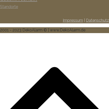
Standorte
Impressum
|
Datenschutz
2001 - 2023 DekoAlarm © | www.DekoAlarm.de