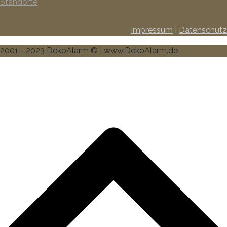
Standorte
Impressum
|
Datenschutz
2001 - 2023 DekoAlarm © | www.DekoAlarm.de