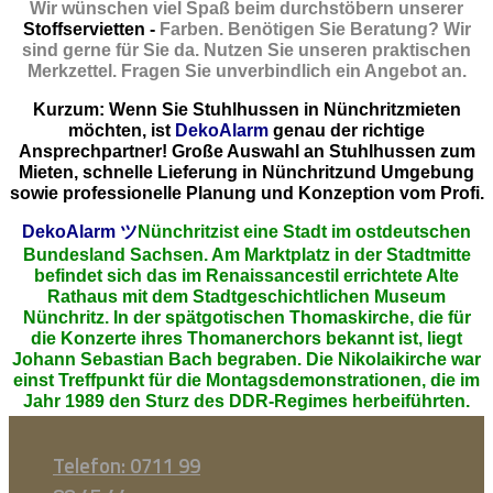
Wir wünschen viel Spaß beim durchstöbern unserer
Stoffservietten -
Farben. Benötigen Sie Beratung? Wir
sind gerne für Sie da. Nutzen Sie unseren praktischen
Merkzettel. Fragen Sie unverbindlich ein Angebot an.
Kurzum: Wenn Sie Stuhlhussen in Nünchritzmieten
möchten, ist
DekoAlarm
genau der richtige
Ansprechpartner! Große Auswahl an Stuhlhussen zum
Mieten, schnelle Lieferung in Nünchritzund Umgebung
sowie professionelle Planung und Konzeption vom Profi.
DekoAlarm
ツ
Nünchritzist eine Stadt im ostdeutschen
Bundesland Sachsen. Am Marktplatz in der Stadtmitte
befindet sich das im Renaissancestil errichtete Alte
Rathaus mit dem Stadtgeschichtlichen Museum
Nünchritz. In der spätgotischen Thomaskirche, die für
die Konzerte ihres Thomanerchors bekannt ist, liegt
Johann Sebastian Bach begraben. Die Nikolaikirche war
einst Treffpunkt für die Montagsdemonstrationen, die im
Jahr 1989 den Sturz des DDR-Regimes herbeiführten.
Telefon: 0711 99