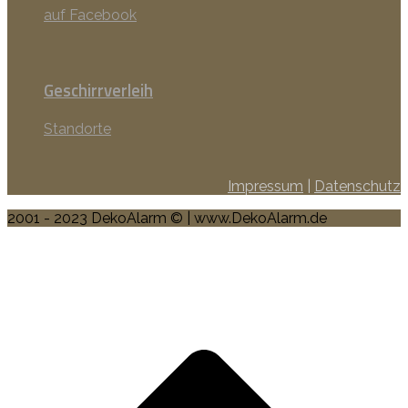
auf Facebook
Geschirrverleih
Standorte
Impressum
|
Datenschutz
2001 - 2023 DekoAlarm © | www.DekoAlarm.de