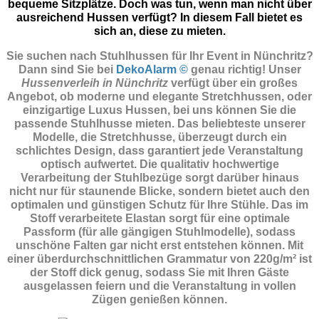
bequeme Sitzplätze. Doch was tun, wenn man nicht über
ausreichend Hussen verfügt? In diesem Fall bietet es
sich an, diese zu mieten.
Sie suchen nach Stuhlhussen für Ihr Event in Nünchritz?
Dann sind Sie
bei
DekoAlarm ©
genau richtig! Unser
Hussenverleih in Nünchritz
verfügt über ein großes
Angebot, ob moderne und elegante Stretchhussen, oder
einzigartige Luxus Hussen, bei uns können Sie die
passende Stuhlhusse mieten. Das beliebteste unserer
Modelle, die Stretchhusse, überzeugt durch ein
schlichtes Design, dass garantiert jede Veranstaltung
optisch aufwertet. Die qualitativ hochwertige
Verarbeitung der Stuhlbezüge sorgt darüber hinaus
nicht nur für staunende Blicke, sondern bietet auch den
optimalen und günstigen Schutz für Ihre Stühle. Das im
Stoff verarbeitete Elastan sorgt für eine optimale
Passform (für alle gängigen Stuhlmodelle), sodass
unschöne Falten gar nicht erst entstehen können. Mit
einer überdurchschnittlichen Grammatur von 220g/m² ist
der Stoff dick genug, sodass Sie mit Ihren Gäste
ausgelassen feiern und die Veranstaltung in vollen
Zügen genießen können.