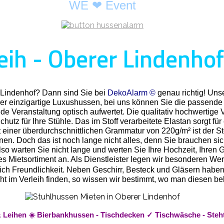
WE ❤ Event
ih - Oberer Lindenhof
r Lindenhof? Dann sind Sie bei
DekoAlarm ©
genau richtig! Uns
er einzigartige Luxushussen, bei uns können Sie die passende 
de Veranstaltung optisch aufwertet. Die qualitativ hochwertige 
hutz für Ihre Stühle. Das im Stoff verarbeitete Elastan sorgt fü
 einer überdurchschnittlichen Grammatur von 220g/m² ist der St
nnen. Doch das ist noch lange nicht alles, denn Sie brauchen s
o warten Sie nicht lange und werten Sie Ihre Hochzeit, Ihren Ge
Mietsortiment an. Als Dienstleister legen wir besonderen Wert 
rlich Freundlichkeit. Neben Geschirr, Besteck und Gläsern habe
t nicht im Verleih finden, so wissen wir bestimmt, wo man diese
& Leihen ☀️ Bierbankhussen - Tischdecken ✓ Tischwäsche - Steh