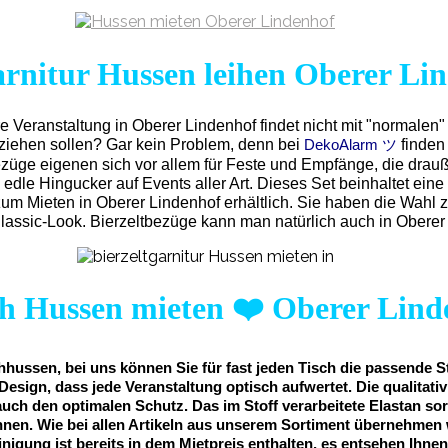
arnitur Hussen leihen Oberer Li
re Veranstaltung in Oberer Lindenhof findet nicht mit "normalen"
eziehen sollen? Gar kein Problem, denn bei
finden
DekoAlarm ツ
ezüge eigenen sich vor allem für Feste und Empfänge, die drau
 edle Hingucker auf Events aller Art. Dieses Set beinhaltet e
zum Mieten in Oberer Lindenhof erhältlich. Sie haben die Wahl
ssic-Look. Bierzeltbezüge kann man natürlich auch in Oberer
ch Hussen mieten
❤️
Oberer Lind
hussen, bei uns können Sie für fast jeden Tisch die passende S
Design, dass jede Veranstaltung optisch aufwertet. Die qualitat
auch den optimalen Schutz. Das im Stoff verarbeitete Elastan sor
nnen. Wie bei allen Artikeln aus unserem Sortiment übernehmen 
inigung ist bereits in dem Mietpreis enthalten, es entsehen Ihne