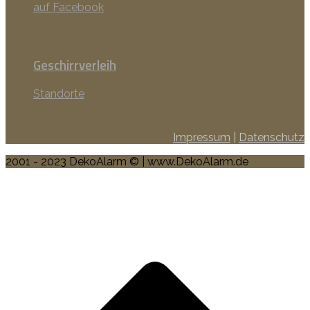
auf Facebook
Geschirrverleih
Standorte
Impressum
|
Datenschutz
2001 - 2023 DekoAlarm © | www.DekoAlarm.de