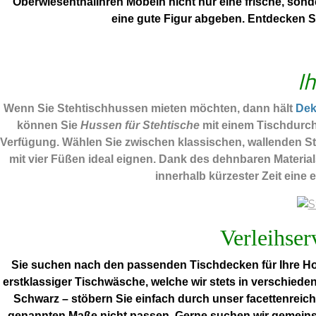
OberwiesenthalIhren Möbeln nicht nur eine frische, sond
eine gute Figur abgeben. Entdecken 
I
Wenn Sie Stehtischhussen mieten möchten, dann hält
De
können Sie
Hussen für Stehtische
mit einem Tischdurch
Verfügung. Wählen Sie zwischen klassischen, wallenden Ste
mit vier Füßen ideal eignen. Dank des dehnbaren Materia
innerhalb kürzester Zeit eine 
Verleihser
Sie suchen nach den passenden Tischdecken für Ihre Hoc
erstklassiger Tischwäsche, welche wir stets in verschiede
Schwarz – stöbern Sie einfach durch unser facettenreich
genannten Maße nicht passen. Gerne suchen wir gemein