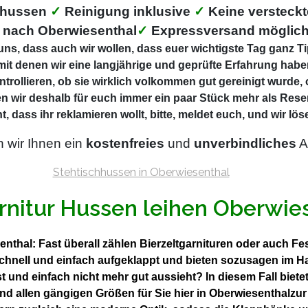
ehussen
✓
Reinigung inklusive
✓
Keine versteck
 nach Oberwiesenthal
✓
Expressversand möglic
ns, dass auch wir wollen, dass euer wichtigste Tag ganz Tip
mit denen wir eine langjährige und geprüfte Erfahrung haben
ntrollieren, ob sie wirklich volkommen gut gereinigt wurde,
n wir deshalb für euch immer ein paar Stück mehr als Rese
t, dass ihr reklamieren wollt, bitte, meldet euch, und wir l
n wir Ihnen ein
kostenfreies
und
unverbindliches
A
rnitur Hussen leihen Oberwie
senthal: Fast überall zählen Bierzeltgarnituren oder auch F
 schnell und einfach aufgeklappt und bieten sozusagen im 
t und einfach nicht mehr gut aussieht? In diesem Fall bie
und allen gängigen Größen für Sie hier in Oberwiesenthalzu