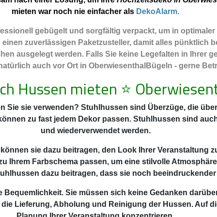
mieten war noch nie einfacher als
DekoAlarm.
ssionell gebügelt und sorgfältig verpackt, um in optimale
nen zuverlässigen Paketzusteller, damit alles pünktlich be
hen ausgelegt werden. Falls Sie keine Legefalten in Ihrer
türlich auch vor Ort in OberwiesenthalBügeln - gerne Betra
sch Hussen mieten
⭐
Oberwiesent
n Sie sie verwenden? Stuhlhussen sind Überzüge, die über 
 können zu fast jedem Dekor passen. Stuhlhussen sind auc
und wiederverwendet werden.
 können sie dazu beitragen, den Look Ihrer Veranstaltung z
zu Ihrem Farbschema passen, um eine stilvolle Atmosphäre
uhlhussen dazu beitragen, dass sie noch beeindruckender
 die Bequemlichkeit. Sie müssen sich keine Gedanken darüb
 die Lieferung, Abholung und Reinigung der Hussen. Auf di
Planung Ihrer Veranstaltung konzentrieren.