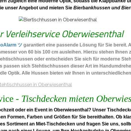
ern zugleich eine moderne Optik, sodass die Klappbänke un
Sie unser Angebot und mieten Sie
Bierbankhussen und Bier
hr Verleihservice Oberwiesenthal
koAlarm ツ
garantiert eine passende Lösung für Sie bereit. 
messer von 60 bis 100 cm ausleihen. Hierzu stehen Ihnen 
htischhussen oder entscheiden Sie sich für moderne Stehti
ls passen sich Stehtischhussen dieser Art im Handumdrehe
edle Optik. Alle Hussen bieten wir Ihnen in unterschiedlich
vice -
Tischdecken mieten Oberwies
hzeit oder ein Event in Oberwiesenthal? Unser Tischdecke
nen Formen, Farben und Größen für Sie bereithalten. Ob kla
es Sortiment an Miet-Tischdecken und fragen Sie uns, soll
sam nach einer Lösung, um Ihre
Hochzeitsdeko in Oberwies