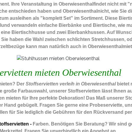
ment.
Ihre Veranstaltung in Oberwiesenthalfindet nicht mit
ische entschieden haben und Oberwiesenthalnicht, wie Sie d
um ausleihen als "komplett Set" im Sortiment. Diese Biert
lund verwandeln einfache Bierbänke und Biertische, wie ma
et eine Biertischhusse und zwei Bierbankhussen. Auf Wunsc
. Sie haben die Wahl zwischen schlichten Stretchhussen, 
rzeltbezüge kann man natürlich auch in Oberwiesenthalmiet
ervietten mieten Oberwiesenthal
mieten? Der
Stoffservietten verleih in Oberwiesenthal
bietet
ie große Farbauswahl, unserer Stoffservietten lässt Ihnen
n mieten für Ihre perfekte Dekoration! Das Maß unserer Stoff
 Hand gebügelt. Fragen Sie gerne eine Probeserviette, unse
allen für Sie lediglich die Gebühren für den Rückversand per
offservietten -
Farben. Benötigen Sie Beratung? Wir sind ge
Merkzettel. Fragen Sie unverbindlich ein Angebot an.