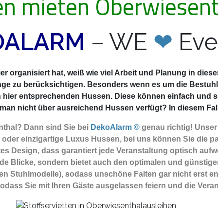
n mieten Oberwiesent
OALARM
– WE
❤
Eve
r organisiert hat, weiß wie viel Arbeit und Planung in die
nge zu berücksichtigen. Besonders wenn es um die Bestuhlu
n hier entsprechenden Hussen. Diese können einfach und 
an nicht über ausreichend Hussen verfügt? In diesem Fall b
nthal? Dann sind Sie
bei
DekoAlarm ©
genau richtig! Unse
oder einzigartige Luxus Hussen, bei uns können Sie die p
es Design, dass garantiert jede Veranstaltung optisch aufwe
e Blicke, sondern bietet auch den optimalen und günstigen 
igen Stuhlmodelle), sodass unschöne Falten gar nicht erst e
sodass Sie mit Ihren Gäste ausgelassen feiern und die Vera