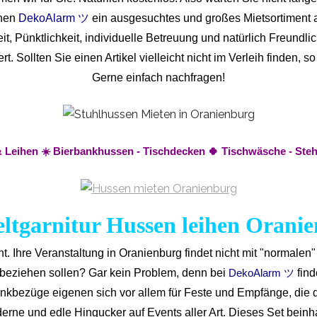
hnen
DekoAlarm ツ
ein ausgesuchtes und großes Mietsortiment an
it, Pünktlichkeit, individuelle Betreuung und natürlich Freundl
t. Sollten Sie einen Artikel vielleicht nicht im Verleih finde
Gerne einfach nachfragen!
& Leihen ☀️ Bierbankhussen - Tischdecken 🍀 Tischwäsche - Ste
eltgarnitur Hussen leihen Orani
nt.
Ihre Veranstaltung in Oranienburg findet nicht mit "normalen"
e beziehen sollen? Gar kein Problem, denn bei
fin
DekoAlarm ツ
bankbezüge eigenen sich vor allem für Feste und Empfänge, die
derne und edle Hingucker auf Events aller Art. Dieses Set beinh