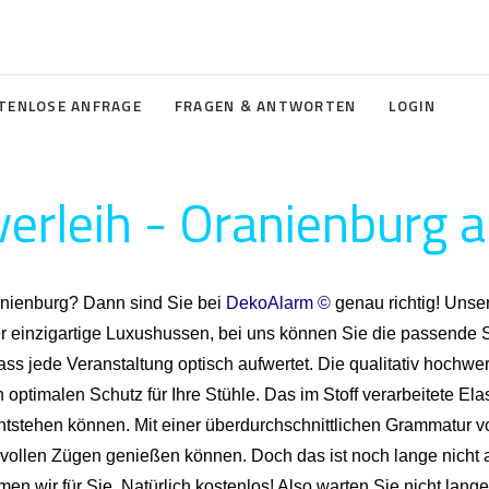
TENLOSE ANFRAGE
FRAGEN & ANTWORTEN
LOGIN
erleih - Oranienburg a
anienburg? Dann sind Sie bei
DekoAlarm ©
genau richtig! Unse
r einzigartige Luxushussen, bei uns können Sie die passende S
ass jede Veranstaltung optisch aufwertet. Die qualitativ hochwe
 optimalen Schutz für Ihre Stühle. Das im Stoff verarbeitete Ela
ntstehen können. Mit einer überdurchschnittlichen Grammatur von
 vollen Zügen genießen können. Doch das ist noch lange nicht 
wir für Sie. Natürlich kostenlos! Also warten Sie nicht lange 