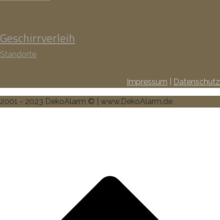
Geschirrverleih
Standorte
Impressum
|
Datenschutz
2001 - 2023 DekoAlarm © | www.DekoAlarm.de