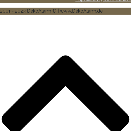
2001 - 2023 DekoAlarm © | www.DekoAlarm.de