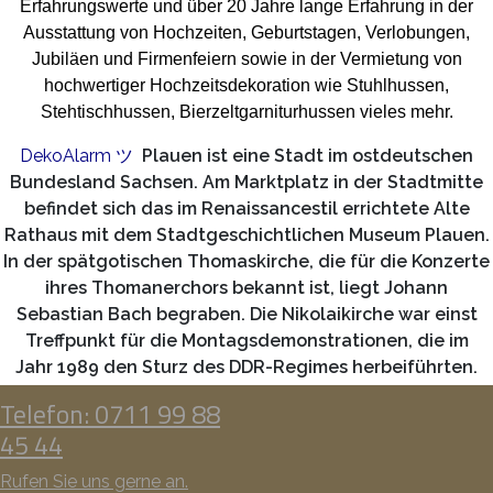
Erfahrungswerte und über 20 Jahre lange Erfahrung in der
Ausstattung von Hochzeiten, Geburtstagen, Verlobungen,
Jubiläen und Firmenfeiern sowie in der Vermietung von
hochwertiger Hochzeitsdekoration wie Stuhlhussen,
Stehtischhussen, Bierzeltgarniturhussen vieles mehr.
DekoAlarm
ツ
Plauen ist eine Stadt im ostdeutschen
Bundesland Sachsen. Am Marktplatz in der Stadtmitte
befindet sich das im Renaissancestil errichtete Alte
Rathaus mit dem Stadtgeschichtlichen Museum Plauen.
In der spätgotischen Thomaskirche, die für die Konzerte
ihres Thomanerchors bekannt ist, liegt Johann
Sebastian Bach begraben. Die Nikolaikirche war einst
Treffpunkt für die Montagsdemonstrationen, die im
Jahr 1989 den Sturz des DDR-Regimes herbeiführten.
Telefon: 0711 99 88
45 44
Rufen Sie uns gerne an.