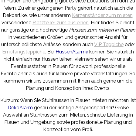
In Plauen und Umgebung gibt es viele Locations um dort zu
feiern. Zu einer gelungenen Party gehört natürlich auch die
Dekoartikel wie unter anderem
Kerzenständer zum mieten
,
verschiedene
Platzteller zum ausleihen
. Hier finden Sie nicht
nur günstige und hochwertige
Hussen zum mieten in Plauen
in verschiedenen Größen und gewünschter Anzahl für
unterschiedlichste Anlässe, sondern auch
VIP Teppiche
oder
Empfangsteppiche
. Bei
HussenAlarm
können Sie natürlich
©
nicht einfach nur Hussen leihen, vielmehr sehen wir uns als
Eventausstatter in Plauen für sowohl professionelle
Eventplaner als auch für kleinere private Veranstaltungen. So
kümmern wir uns zusammen mit Ihnen auch gerne um die
Planung und Konzeption Ihres Events.
Kurzum: Wenn Sie Stuhlhussen in Plauen mieten möchten, ist
DekoAlarm
genau der richtige Ansprechpartner! Große
Auswahl an Stuhlhussen zum Mieten, schnelle Lieferung in
Plauen und Umgebung sowie professionelle Planung und
Konzeption vom Profi.