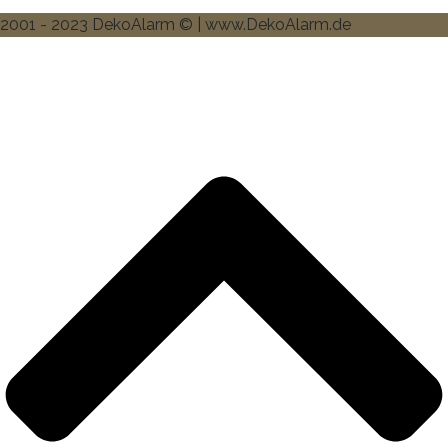
2001 - 2023 DekoAlarm © | www.DekoAlarm.de