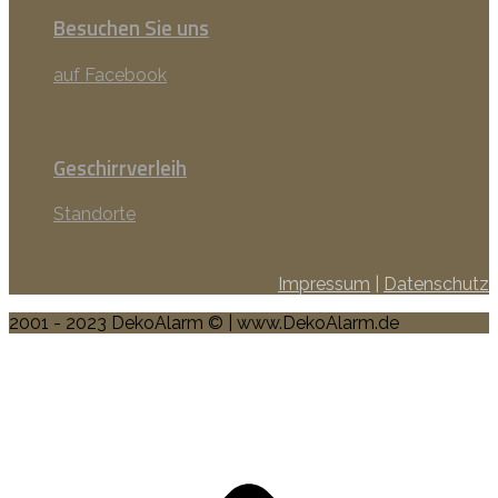
Besuchen Sie uns
auf Facebook
Geschirrverleih
Standorte
Impressum
|
Datenschutz
2001 - 2023 DekoAlarm © | www.DekoAlarm.de