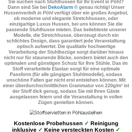
Sie suchen nach Stuhlhussen für Ihr Event in Pöhl?
Dann sind Sie
bei
DekoAlarm ©
genau richtig! Unser
Hussenverleih in Pöhl
verfügt über ein großes Angebot,
ob moderne und elegante Stretchhussen, oder
einzigartige Luxus Hussen, bei uns können Sie die
passende Stuhlhusse mieten. Das beliebteste unserer
Modelle, die Stretchhusse, überzeugt durch ein
schlichtes Design, dass garantiert jede Veranstaltung
optisch aufwertet. Die qualitativ hochwertige
Verarbeitung der Stuhlbezüge sorgt darüber hinaus
nicht nur für staunende Blicke, sondern bietet auch den
optimalen und günstigen Schutz für Ihre Stühle. Das im
Stoff verarbeitete Elastan sorgt für eine optimale
Passform (für alle gängigen Stuhlmodelle), sodass
unschöne Falten gar nicht erst entstehen können. Mit
einer überdurchschnittlichen Grammatur von 220g/m² ist
der Stoff dick genug, sodass Sie mit Ihren Gäste
ausgelassen feiern und die Veranstaltung in vollen
Zügen genießen können.
Kostenlose Probehussen
✓
Reinigung
inklusive
✓
Keine versteckten Kosten
✓