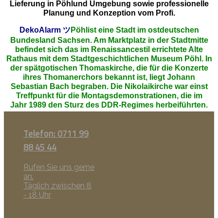
Lieferung in Pöhlund Umgebung sowie professionelle
Planung und Konzeption vom Profi.
DekoAlarm
ツ
Pöhlist eine Stadt im ostdeutschen
Bundesland Sachsen. Am Marktplatz in der Stadtmitte
befindet sich das im Renaissancestil errichtete Alte
Rathaus mit dem Stadtgeschichtlichen Museum Pöhl. In
der spätgotischen Thomaskirche, die für die Konzerte
ihres Thomanerchors bekannt ist, liegt Johann
Sebastian Bach begraben. Die Nikolaikirche war einst
Treffpunkt für die Montagsdemonstrationen, die im
Jahr 1989 den Sturz des DDR-Regimes herbeiführten.
Telefon: 0711 99
88 45 44
Rufen Sie uns gerne
an.
Täglich zwischen 8
- 18 Uhr