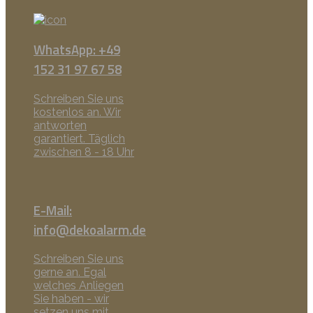
WhatsApp: +49
152 31 97 67 58
Schreiben Sie uns
kostenlos an. Wir
antworten
garantiert. Täglich
zwischen 8 - 18 Uhr
E-Mail:
info@dekoalarm.de
Schreiben Sie uns
gerne an. Egal
welches Anliegen
Sie haben - wir
setzen uns mit