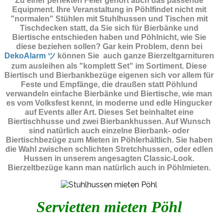
Zu einer perfekten Feier gehört auch das passende
Equipment.
Ihre Veranstaltung in Pöhlfindet nicht mit
"normalen" Stühlen mit Stuhlhussen und Tischen mit
Tischdecken statt, da Sie sich für Bierbänke und
Biertische entschieden haben und Pöhlnicht, wie Sie
diese beziehen sollen? Gar kein Problem, denn bei
DekoAlarm ツ
können Sie auch ganze Bierzeltgarnituren
zum ausleihen als "komplett Set" im Sortiment. Diese
Biertisch und Bierbankbezüge eigenen sich vor allem für
Feste und Empfänge, die draußen statt Pöhlund
verwandeln einfache Bierbänke und Biertische, wie man
es vom Volksfest kennt, in moderne und edle Hingucker
auf Events aller Art. Dieses Set beinhaltet eine
Biertischhusse und zwei Bierbankhussen. Auf Wunsch
sind natürlich auch einzelne Bierbank- oder
Biertischbezüge zum Mieten in Pöhlerhältlich. Sie haben
die Wahl zwischen schlichten Stretchhussen, oder edlen
Hussen in unserem angesagten Classic-Look.
Bierzeltbezüge kann man natürlich auch in Pöhlmieten.
Servietten mieten Pöhl