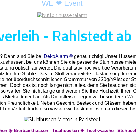
WE ❤ Event
erleih - Rahlstedt ab 
t? Dann sind Sie bei
DekoAlarm ©
genau richtig! Unser Hussenv
Luxushussen, bei uns können Sie die passende Stuhlhusse miete
ltung optisch aufwertet. Die qualitativ hochwertige Verarbeitun
 für Ihre Stühle. Das im Stoff verarbeitete Elastan sorgt für ei
 einer überdurchschnittlichen Grammatur von 220g/m² ist der St
nnen. Doch das ist noch lange nicht alles, denn Sie brauchen s
o warten Sie nicht lange und werten Sie Ihre Hochzeit, Ihren Ge
Mietsortiment an. Als Dienstleister legen wir besonderen Wert 
rlich Freundlichkeit. Neben Geschirr, Besteck und Gläsern habe
t nicht im Verleih finden, so wissen wir bestimmt, wo man diese
eihen ☀️ Bierbankhussen - Tischdecken 🍀 Tischwäsche - Stehtis