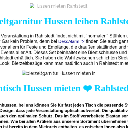
eltgarnitur Hussen leihen Rahlst
 Veranstaltung in Rahlstedt findet nicht mit "normalen" Stühlen 
? Gar kein Problem, denn bei
finden Sie auch ganz
DekoAlarm ツ
vor allem für Feste und Empfänge, die draußen stattfinden und
Events aller Art. Dieses Set beinhaltet eine Biertischhusse un
hlstedt erhältlich. Sie haben die Wahl zwischen schlichten St
Look. Bierzeltbezüge kann man natürlich auch in Rahlstedt mie
htisch Hussen mieten
❤️
Rahlsted
hussen, bei uns können Sie für fast jeden Tisch die passende S
Design, dass jede Veranstaltung optisch aufwertet. Die qualitat
auch den optimalen Schutz. Das im Stoff verarbeitete Elastan sor
nnen. Wie bei allen Artikeln aus unserem Sortiment übernehmen 
ng ist bereits in dem Mietpreis enthalten, es entsehen Ihnen also