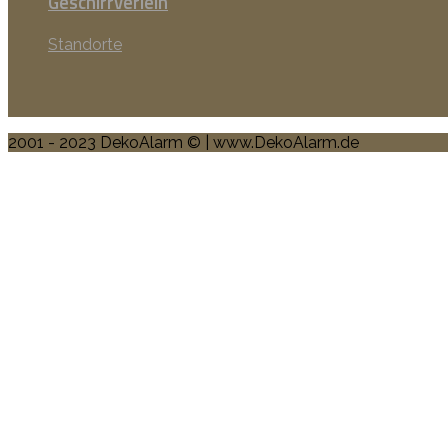
Geschirrverleih
Standorte
2001 - 2023 DekoAlarm © | www.DekoAlarm.de