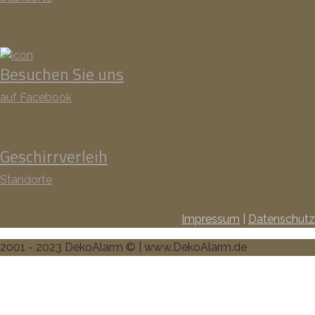
Besuchen Sie uns
auf Facebook
Geschirrverleih
Standorte
Impressum
|
Datenschutz
2001 - 2023 DekoAlarm © | www.DekoAlarm.de