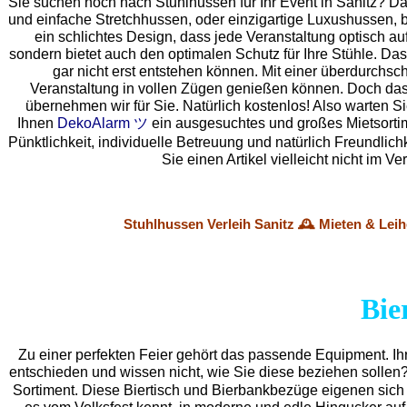
Sie suchen noch nach Stuhlhussen für Ihr Event in Sanitz? D
und einfache Stretchhussen, oder einzigartige Luxushussen, 
ein schlichtes Design, dass jede Veranstaltung optisch auf
sondern bietet auch den optimalen Schutz für Ihre Stühle. Das
gar nicht erst entstehen können. Mit einer überdurchsc
Veranstaltung in vollen Zügen genießen können. Doch das
übernehmen wir für Sie. Natürlich kostenlos! Also warten Si
Ihnen
DekoAlarm ツ
ein ausgesuchtes und großes Mietsortime
Pünktlichkeit, individuelle Betreuung und natürlich Freundlic
Sie einen Artikel vielleicht nicht im
Stuhlhussen Verleih Sanitz 🕰️ Mieten & Lei
Bie
Zu einer perfekten Feier gehört das passende Equipment.
Ih
entschieden und wissen nicht, wie Sie diese beziehen sollen
Sortiment. Diese Biertisch und Bierbankbezüge eigenen sich 