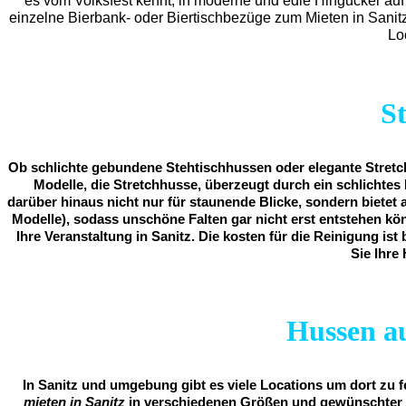
es vom Volksfest kennt, in moderne und edle Hingucker auf 
einzelne Bierbank- oder Biertischbezüge zum Mieten in Sanit
Lo
S
Ob schlichte gebundene Stehtischhussen oder elegante Stretch
Modelle, die Stretchhusse, überzeugt durch ein schlichtes 
darüber hinaus nicht nur für staunende Blicke, sondern bietet 
Modelle), sodass unschöne Falten gar nicht erst entstehen kö
Ihre Veranstaltung in Sanitz. Die kosten für die Reinigung is
Sie Ihre
Hussen au
In Sanitz und umgebung gibt es viele Locations um dort zu 
mieten in Sanitz
in verschiedenen Größen und gewünschter A