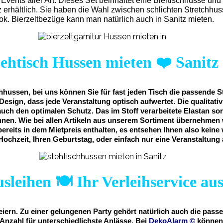
Events aller Art. Dieses Set beinhaltet eine Biertischhusse un
z erhältlich. Sie haben die Wahl zwischen schlichten Stretchh
ok. Bierzeltbezüge kann man natürlich auch in Sanitz mieten.
tehtisch Hussen mieten
❤️
Sanitz
hussen, bei uns können Sie für fast jeden Tisch die passende S
Design, dass jede Veranstaltung optisch aufwertet. Die qualitat
auch den optimalen Schutz. Das im Stoff verarbeitete Elastan sor
nnen. Wie bei allen Artikeln aus unserem Sortiment übernehmen 
t bereits in dem Mietpreis enthalten, es entsehen Ihnen also kein
 Hochzeit, Ihren Geburtstag, oder einfach nur eine Veranstaltung 
sleihen 🍽️ Ihr Verleihservice aus
feiern. Zu einer gelungenen Party gehört natürlich auch die pas
nzahl für unterschiedlichste Anlässe. Bei
DekoAlarm
©
können 