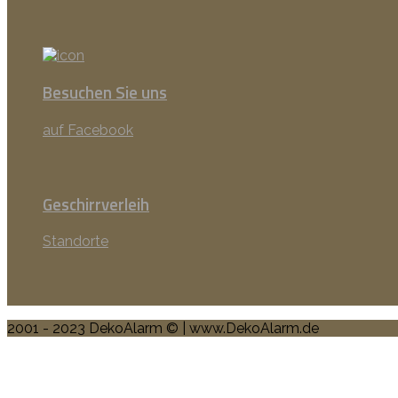
Besuchen Sie uns
auf Facebook
Geschirrverleih
Standorte
2001 - 2023 DekoAlarm © | www.DekoAlarm.de