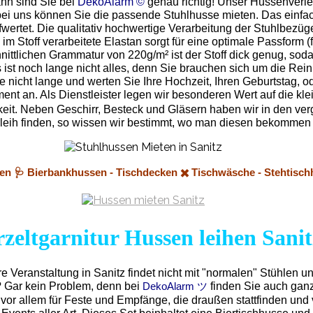
ann sind Sie bei
DekoAlarm ©
genau richtig! Unser Hussenverlei
bei uns können Sie die passende Stuhlhusse mieten. Das einfac
wertet. Die qualitativ hochwertige Verarbeitung der Stuhlbezüge
 im Stoff verarbeitete Elastan sorgt für eine optimale Passform
hnittlichen Grammatur von 220g/m² ist der Stoff dick genug, sod
 ist noch lange nicht alles, denn Sie brauchen sich um die Re
e nicht lange und werten Sie Ihre Hochzeit, Ihren Geburtstag, od
nt an. Als Dienstleister legen wir besonderen Wert auf die klei
hkeit. Neben Geschirr, Besteck und Gläsern haben wir in den ver
 Verleih finden, so wissen wir bestimmt, wo man diesen bekomme
hen 🩺 Bierbankhussen - Tischdecken ✖️ Tischwäsche - Stehtisch
rzeltgarnitur Hussen leihen Sanit
re Veranstaltung in Sanitz findet nicht mit "normalen" Stühlen u
? Gar kein Problem, denn bei
finden Sie auch ganz
DekoAlarm ツ
vor allem für Feste und Empfänge, die draußen stattfinden und