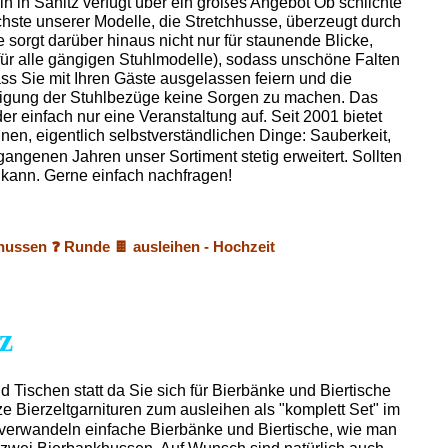
h in Sanitz verfügt über ein großes Angebot Ob schlichte
hste unserer Modelle, die Stretchhusse, überzeugt durch
 sorgt darüber hinaus nicht nur für staunende Blicke,
 (für alle gängigen Stuhlmodelle), sodass unschöne Falten
ass Sie mit Ihren Gäste ausgelassen feiern und die
inigung der Stuhlbezüge keine Sorgen zu machen. Das
er einfach nur eine Veranstaltung auf. Seit 2001 bietet
nen, eigentlich selbstverständlichen Dinge: Sauberkeit,
gangenen Jahren unser Sortiment stetig erweitert. Sollten
n kann. Gerne einfach nachfragen!
hussen ❓ Runde 🍫 ausleihen - Hochzeit
z
nd Tischen statt da Sie sich für Bierbänke und Biertische
e Bierzeltgarnituren zum ausleihen als "komplett Set" im
 verwandeln einfache Bierbänke und Biertische, wie man