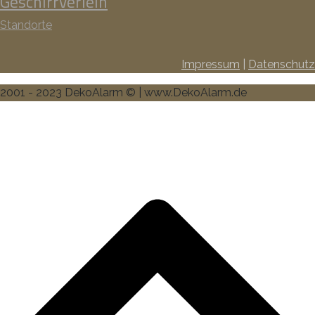
Geschirrverleih
Standorte
Impressum
|
Datenschutz
2001 - 2023 DekoAlarm © | www.DekoAlarm.de