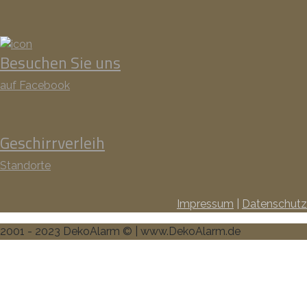
Besuchen Sie uns
auf Facebook
Geschirrverleih
Standorte
Impressum
|
Datenschutz
2001 - 2023 DekoAlarm © | www.DekoAlarm.de